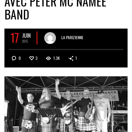
AVEC PETER MC NAMEE
BAND
17
JUIN
LA PARIZIENNE
2015
0
3
1.3K
1