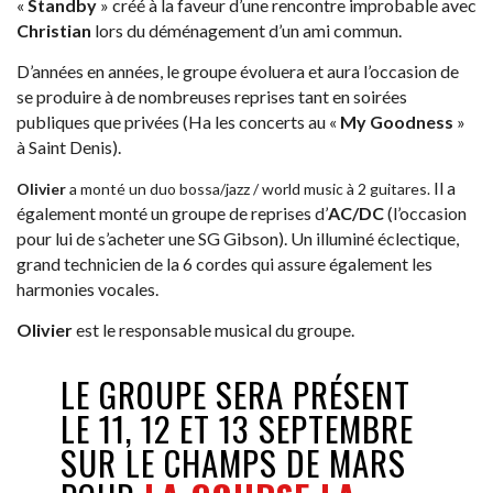
«
Standby
» créé à la faveur d’une rencontre improbable avec
Christian
lors du déménagement d’un ami commun.
D’années en années, le groupe évoluera et aura l’occasion de
se produire à de nombreuses reprises tant en soirées
publiques que privées (Ha les concerts au «
My Goodness
»
à Saint Denis).
Il a
Olivier
a monté un duo bossa/jazz / world music à 2 guitares.
également monté un groupe de reprises d’
AC/DC
(l’occasion
pour lui de s’acheter une SG Gibson).
Un illuminé éclectique,
grand technicien de la 6 cordes qui assure également les
harmonies vocales.
Olivier
est le responsable
m
usical du groupe.
LE GROUPE SERA PRÉSENT
LE 11, 12 ET 13 SEPTEMBRE
SUR LE CHAMPS DE MARS