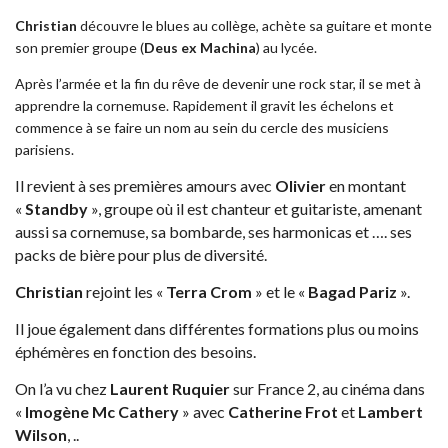
Christian
découvre le blues au collège, achète sa guitare et monte
son premier groupe (
Deus ex Machina
) au lycée.
Après l’armée et la fin du rêve de devenir une rock star, il se met à
apprendre la cornemuse. Rapidement il gravit les échelons et
commence à se faire un nom au sein du cercle des musiciens
parisiens.
Il revient à ses premières amours avec
Olivier
en montant
«
Standby
», groupe o
ù
il est chanteur et guitariste, amenant
aussi sa cornemuse, sa bombarde, ses harmonicas et ….
s
es
packs de bière pour plus de diversité.
Christian
rejoint les «
Terra Crom
» et le «
Bagad Pariz
».
Il joue également dans différentes formations plus ou moins
éphémères en fonction des besoins.
On l’a vu chez
Laurent Ruquier
sur France 2, au cinéma dans
«
Imogène Mc Cathery
» avec
Catherine Frot
et
Lambert
Wilson
, ..