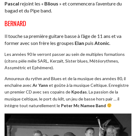
Pascal
rejoint les «
Blious
» et commencera l’aventure du
bagad et du Pipe band.
BERNARD
Il touche sa première guitare basse à l’âge de 11 ans et va
former avec son frère les groupes
Elan
puis
Atonic
.
Les années 90 le verront passer au sein de multiples formations
(citons pèle mêle SARL, Kerzalt, Sister blues, Météorythmes,
Assymétric et Ephémere).
Amoureux du rythm and Blues et de la musique des années 80, il
enchaîne avec
Ar Yann
et goûte à la musique Celtique. Enregistre
un premier CD avec ses copains de
Kpodas
. La passion de la
c
musique
eltique, le port du kilt, un jeu de basse hors pair … il
intègre tout naturellement le
Peter Mc Namee Band