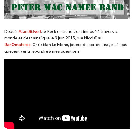
Depuis
Alan Stivell
, le Rock celtique s’est imposé à travers le
monde et c’est ainsi que le 9 juin 2015, rue Nicolaï, au
BarOmaitres
,
Christian Le Menn,
joueur de cornemuse, mais pas
que
,
est venu répondre à mes questions.