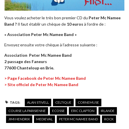
Vous voulez acheter le très bon premier CD du
Peter Mc Namee
Band ?
Il faut établir un chèque de
10 euros
à l’ordre de :
« Association Peter Mc Namee Band »
Envoyez ensuite votre chèque à l’adresse suivante :
Association Peter Mc Namee Band
2 passage des Faneurs
77600 Chanteloup en Brie.
> Page Facebook de Peter Mc Namee Band
> Site officiel de Peter Mc Namee Band
TAGS:
ALAN STIVELL
CELTIQUE
CORNEMUSE
COURSE LA PARISIENNE
ECOSSE
ERIC CLAPTON
IRLANDE
JIMI HENDRIX
MEDIEVAL
PETER MC NAMEE BAND
ROCK