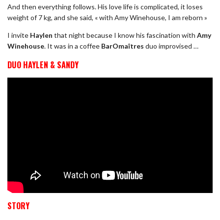
And then everything follows. His love life is complicated, it loses
weight of 7 kg, and she said, « with Amy Winehouse, I am reborn »
I invite
Haylen
that night because I know his fascination with
Amy
Winehouse
. It was in a coffee
BarOmaîtres
duo improvised …
DUO HAYLEN & SANDY
STORY