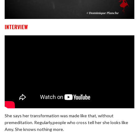
INTERVIEW
She
says her
transformation was
made
like that, without
premeditation.
Regularly,
people
who cross
tell her she
looks like
Amy.
She
knows
nothing more.