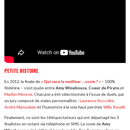
PETITE HISTOIRE
En 2012, la finale de
« Qui sera le meilleur …sosie ? »
– 100%
féminine – s’est jouée entre
Amy Winehouse
,
Coeur de Pirate
et
Marilyn Monroe
. Chacune a été sélectionnée à l’issue de duels, par
un jury composé de vraies personnalités :
Laurence Boccolini
,
André Manoukian
et l’humoriste à la voix haut perchée
Willy Rovelli
.
Finalement, ce sont les téléspectateurs qui ont départagé les 3
finalistes en votant via téléphone et SMS. Le sosie de
Amy