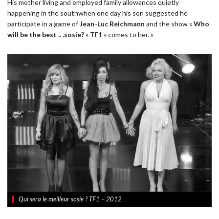
His
mother
living and
employed
family allowances
quietly
happening in the
south
when one day
his son
suggested he
participate in
a game
of
Jean-Luc Reichmann
and
the show «
Who
will be
the best ..
.sosie
?
«
TF1
« comes to
her. »
Qui sera le meilleur sosie ? TF1 – 2012