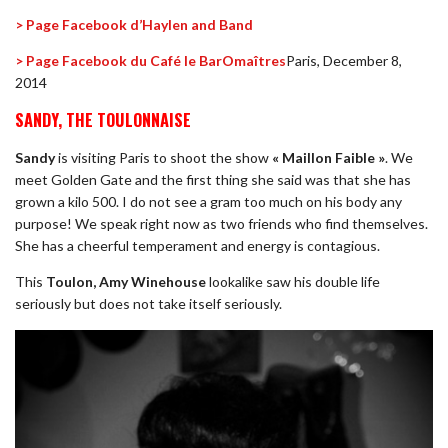
> Page Facebook d’Haylen and Band
> Page Facebook du Café le BarOmaîtres
Paris, December 8,
2014
SANDY, THE TOULONNAISE
Sandy
is visiting Paris to shoot the show
« Maillon Faible »
. We
meet Golden Gate and the first thing she said was that she has
grown a kilo 500. I do not see a gram too much on his body any
purpose! We speak right now as two friends who find themselves.
She has a cheerful temperament and energy is contagious.
This
Toulon, Amy Winehouse
lookalike saw his double life
seriously but does not take itself seriously.