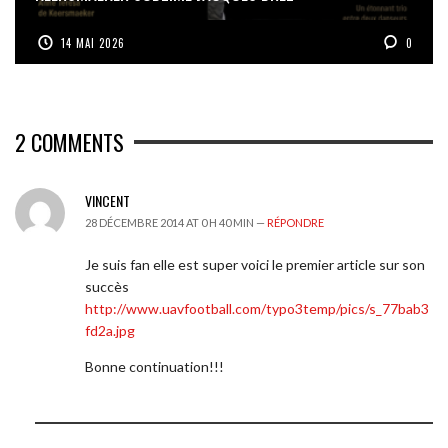
14 MAI 2026
0
2
COMMENTS
VINCENT
28 DÉCEMBRE 2014 AT 0 H 40 MIN —
RÉPONDRE
Je suis fan elle est super voici le premier article sur son
succès
http://www.uavfootball.com/typo3temp/pics/s_77bab3
fd2a.jpg
Bonne continuation!!!