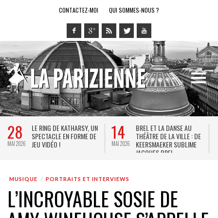
CONTACTEZ-MOI
QUI SOMMES-NOUS ?
28
14
LE RING DE KATHARSY, UN
BREL ET LA DANSE AU
SPECTACLE EN FORME DE
THÉÂTRE DE LA VILLE : DE
JEU VIDÉO !
KEERSMAEKER SUBLIME
MAI 2026
MAI 2026
M
JACQUES BREL
MUSIQUE
PORTRAITS ET INTERVIEWS
L’INCROYABLE SOSIE DE