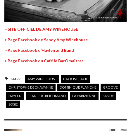
> SITE OFFICIEL DE AMY WINEHOUSE
> Page Facebook de Sandy Amy Winehouse
> Page Facebook d’Haylen and Band
> Page Facebook du Café le BarOmaîtres
TAGS:
AMY WINEHOUSE
BACK IS BLACK
CHRISTOPHE DECHAVANNE
DOMINIQUE PLANCHE
GROOVE
HAYLEN
JEAN-LUC REICHMANN
LA PARIZIENNE
SANDY
SOSIE