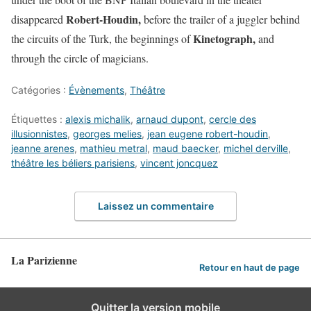
Robert-Houdin,
disappeared
before the trailer of a juggler behind
Kinetograph,
the circuits of the Turk, the beginnings of
and
through the circle of magicians.
Catégories :
Évènements
,
Théâtre
Étiquettes :
alexis michalik
,
arnaud dupont
,
cercle des
illusionnistes
,
georges melies
,
jean eugene robert-houdin
,
jeanne arenes
,
mathieu metral
,
maud baecker
,
michel derville
,
théâtre les béliers parisiens
,
vincent joncquez
Laissez un commentaire
La Parizienne
Retour en haut de page
Quitter la version mobile