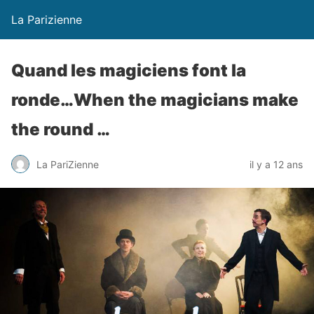
La Parizienne
Quand les magiciens font la
ronde…When the magicians make
the round …
La PariZienne
il y a 12 ans