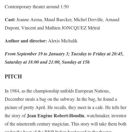
Contemporary theater around 1:50
Cast:
Jeanne Arena, Maud Baecker, Michel Derville, Arnaud
Dupont, Vincent and Mathieu JONCQUEZ Métral
Author and director:
Alexis Michalik
From September 19 to January 3; Tuesday to Friday at 20:45,
Saturday at 18:00 and 21:00, Sunday at 15h
PITCH
In 1984, as the championship unfolds European Nations,
December steals a bag on the subway. In the bag, he found a
picture of pretty April. He recalls, they meet in a cafe. He tells her
Jean Eugène Robert-Houdin
the story of
, watchmaker, inventor
of the nineteenth century magician. This story will take them both
under the boot of the BNP Italian boulevard in the theater