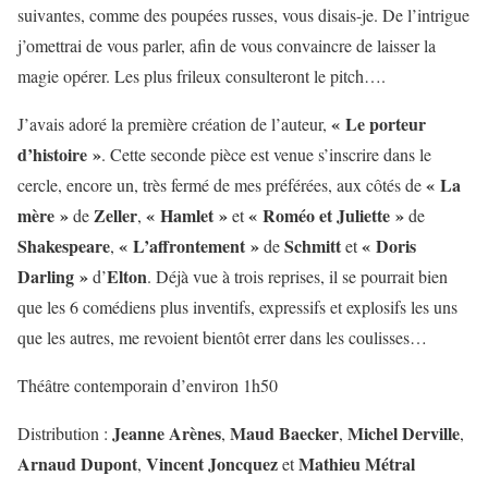
suivantes, comme des poupées russes, vous disais-je. De l’intrigue
j’omettrai de vous parler, afin de vous convaincre de laisser la
magie opérer. Les plus frileux consulteront le pitch….
« Le porteur
J’avais adoré la première création de l’auteur,
d’histoire »
. Cette seconde pièce est venue s’inscrire dans le
« La
cercle, encore un, très fermé de mes préférées, aux côtés de
mère »
Zeller
« Hamlet »
« Roméo et Juliette »
de
,
et
de
Shakespeare
« L’affrontement »
Schmitt
« Doris
,
de
et
Darling »
Elton
d’
. Déjà vue à trois reprises, il se pourrait bien
que les 6 comédiens plus inventifs, expressifs et explosifs les uns
que les autres, me revoient bientôt errer dans les coulisses…
Théâtre contemporain d’environ 1h50
Jeanne Arènes
Maud Baecker
Michel Derville
Distribution :
,
,
,
Arnaud Dupont
Vincent Joncquez
Mathieu Métral
,
et