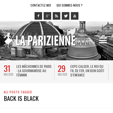
CONTACTEZ-MOI
QUI SOMMES-NOUS ?
31
29
LES MÂCHONNES DE PARIS
EXPO CALDER, LE ROI DU
: LA GOURMANDISE AU
FIL DE FER, UN BON GOÛT
FÉMININ
D’ENFANCE
MAI 2026
MAI 2026
M
ALL POSTS TAGGED
BACK IS BLACK