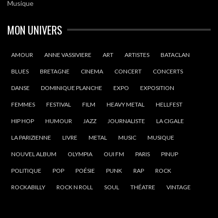
Musique
MON UNIVERS
AMOUR
ANNE VASSIVIERE
ART
ARTISTES
BATACLAN
BLUES
BRETAGNE
CINEMA
CONCERT
CONCERTS
DANSE
DOMINIQUE PLANCHE
EXPO
EXPOSITION
FEMMES
FESTIVAL
FILM
HEAVY METAL
HELLFEST
HIP HOP
HUMOUR
JAZZ
JOURNALISTE
LA CIGALE
LA PARIZIENNE
LIVRE
METAL
MUSIC
MUSIQUE
NOUVEL ALBUM
OLYMPIA
OUI FM
PARIS
PINUP
POLITIQUE
POP
POÉSIE
PUNK
RAP
ROCK
ROCKABILLY
ROCK N ROLL
SOUL
THÉATRE
VINTAGE