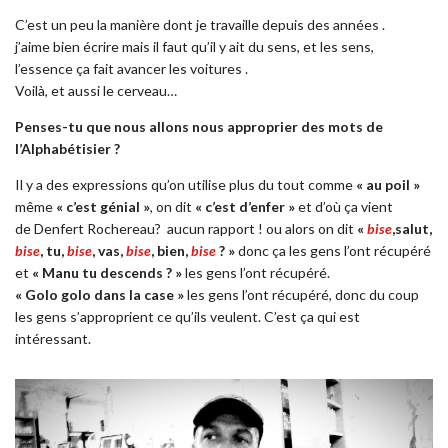
C’est un peu la manière dont je travaille depuis des années .
j’aime bien écrire mais il faut qu’il y ait du sens, et les sens,
l’essence ça fait avancer les voitures .
Voilà, et aussi le cerveau…
Penses-tu que nous allons nous approprier des mots de
l’Alphabétisier ?
Il y a des expressions qu’on utilise plus du tout comme
« au poil »
même
« c’est génial »
, on dit
« c’est d’enfer »
et d’où ça vient
de Denfert Rochereau?
aucun rapport ! ou alors on dit
«
bise
,salut,
bise
, tu,
bise
, vas,
bise
, bien,
bise
? »
donc ça les gens l’ont récupéré
et
« Manu tu descends ? »
les gens l’ont récupéré.
« Golo golo dans la case »
les gens l’ont récupéré, donc du coup
les gens s’approprient ce qu’ils veulent. C’est ça qui est
intéressant.