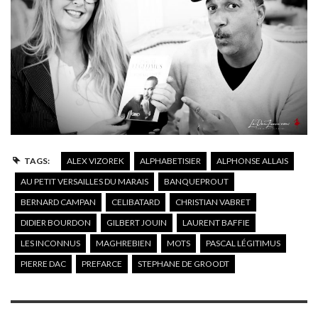
TAGS:
ALEX VIZOREK
ALPHABETISIER
ALPHONSE ALLAIS
AU PETIT VERSAILLES DU MARAIS
BANQUEPROUT
BERNARD CAMPAN
CELIBATARD
CHRISTIAN VABRET
DIDIER BOURDON
GILBERT JOUIN
LAURENT BAFFIE
LES INCONNUS
MAGHREBIEN
MOTS
PASCAL LÉGITIMUS
PIERRE DAC
PREFARCE
STEPHANE DE GROODT