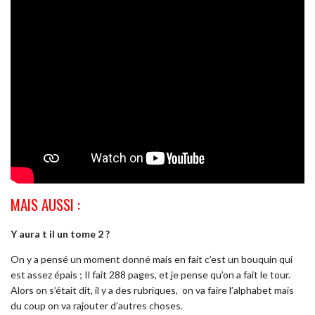
MAIS AUSSI :
Y aura t il un tome 2 ?
On y a pensé un moment donné mais en fait c’est un bouquin qui
est assez épais ; Il fait 288 pages, et je pense qu’on a fait le tour.
Alors on s’était dit,
i
l y a des rubriques,
on va faire l’alphabet mais
du coup on va rajouter d’autres choses.