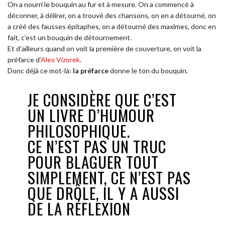
On a nourri le bouquin au fur et à mesure. On a commencé à
déconner, à délirer, on a trouvé des chansons, on en a détourné, on
a créé des fausses épitaphes, on a détourné des maximes, donc en
fait, c’est un bouquin de détournement.
Et d’ailleurs quand on voit la première de couverture, on voit la
préfarce d’
Alex Vizorek
.
Donc déjà ce mot-là:
la préfarce
donne le ton du bouquin.
JE CONSIDÈRE QUE C’EST
UN LIVRE D’HUMOUR
PHILOSOPHIQUE.
CE N’EST PAS UN TRUC
POUR BLAGUER TOUT
SIMPLEMENT, CE N’EST PAS
QUE DRÔLE, IL Y A AUSSI
DE LA RÉFLEXION