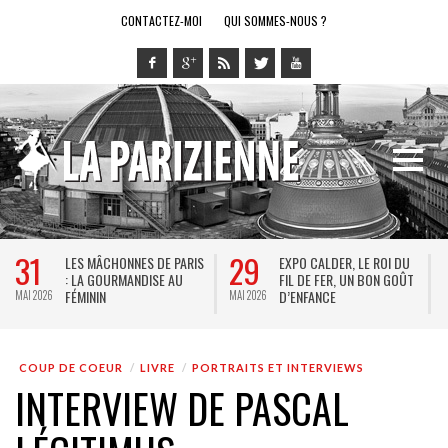
CONTACTEZ-MOI
QUI SOMMES-NOUS ?
28
14
 ROI DU
LE RING DE KATHARSY, UN
BREL ET LA DANSE A
BON GOÛT
SPECTACLE EN FORME DE
THÉÂTRE DE LA VILLE 
JEU VIDÉO !
KEERSMAEKER SUBLI
MAI 2026
MAI 2026
JACQUES BREL
COUP DE COEUR
LIVRE
PORTRAITS ET INTERVIEWS
INTERVIEW DE PASCAL