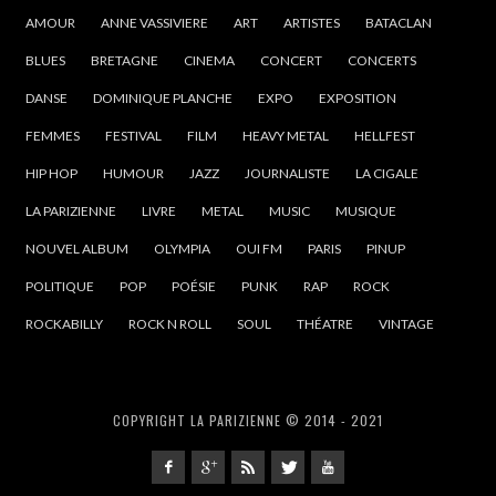
AMOUR
ANNE VASSIVIERE
ART
ARTISTES
BATACLAN
BLUES
BRETAGNE
CINEMA
CONCERT
CONCERTS
DANSE
DOMINIQUE PLANCHE
EXPO
EXPOSITION
FEMMES
FESTIVAL
FILM
HEAVY METAL
HELLFEST
HIP HOP
HUMOUR
JAZZ
JOURNALISTE
LA CIGALE
LA PARIZIENNE
LIVRE
METAL
MUSIC
MUSIQUE
NOUVEL ALBUM
OLYMPIA
OUI FM
PARIS
PINUP
POLITIQUE
POP
POÉSIE
PUNK
RAP
ROCK
ROCKABILLY
ROCK N ROLL
SOUL
THÉATRE
VINTAGE
COPYRIGHT LA PARIZIENNE © 2014 - 2021