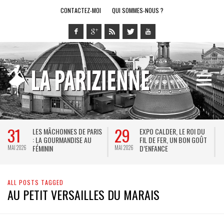
CONTACTEZ-MOI
QUI SOMMES-NOUS ?
31
29
LES MÂCHONNES DE PARIS
EXPO CALDER, LE ROI DU
: LA GOURMANDISE AU
FIL DE FER, UN BON GOÛT
FÉMININ
D’ENFANCE
MAI 2026
MAI 2026
M
ALL POSTS TAGGED
AU PETIT VERSAILLES DU MARAIS