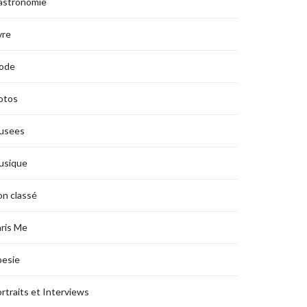
astronomie
vre
ode
otos
usees
usique
n classé
ris Me
oesie
rtraits et Interviews