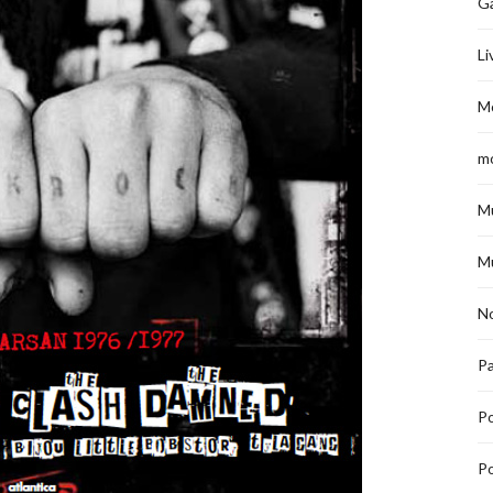
G
Li
M
m
M
M
No
Pa
P
Po