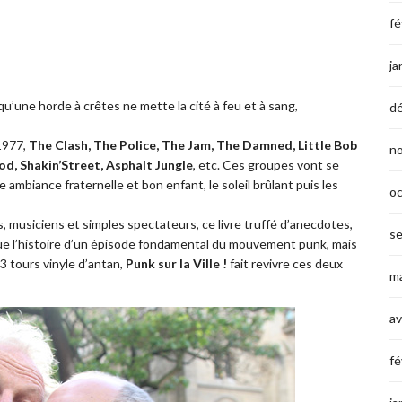
fé
ja
qu’une horde à crêtes ne mette la cité à feu et à sang,
d
 1977,
The Clash, The Police, The Jam, The Damned, Little Bob
n
od, Shakin’Street, Asphalt Jungle
, etc. Ces groupes vont se
ambiance fraternelle et bon enfant, le soleil brûlant puis les
o
s, musiciens et simples spectateurs, ce livre truffé d’anecdotes,
s
e l’histoire d’un épisode fondamental du mouvement punk, mais
3 tours vinyle d’antan,
Punk sur la Ville !
fait revivre ces deux
ma
av
fé