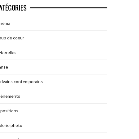
ATÉGORIES
inéma
oup de coeur
berelles
anse
rivains contemporains
vènements
positions
lerie photo