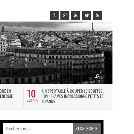
10
27
IQUE EN
UN SPECTACLE À COUPER LE SOUFFLE AU
L
 ÉNERGIE
104 : FRAMES IMPRESSIONNE PETITS ET
TH
GRANDS
AVR 2026
JUIL 2026