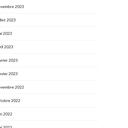
ovembre 2023
illet 2023
i 2023
ril 2023
vrier 2023
nvier 2023
ovembre 2022
ctobre 2022
in 2022
i 2022