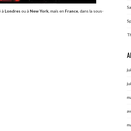
S
é à
Londres
ou à
New York
, mais en
France
, dans la sous-
Sp
T
A
ju
ju
ma
av
m