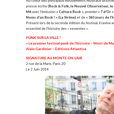
Au coeur des principaux mouvements musicaux associés
presse écrite (
Rock & Folk, le Nouvel Observateur, le
M6
avec l’émission
« Culture Rock »
, premier
« 7 d’Or »
Noms d’un Rock ! » (La Sirène)
et de
« 365 jours de l’
Présent lors de la seconde édition du festival, il ravive
essentiel de l’histoire des « seventies ».
PUNK SUR LA VILLE !
« Le premier festival punk de l’histoire – Mont de Ma
Alain Gardinier – Editions Atlantica
SIGNATURE AU MONTE-EN-L’AIR
2 rue de la Mare, Paris 20
Le 2 Juin 2014