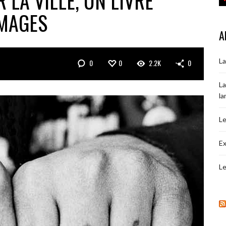
 LA VILLE, UN LIVRE
IMAGES
A
La
0
0
2.2K
0
La
la
Le
Ex
Le