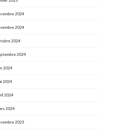
nvier 2025
écembre 2024
ovembre 2024
ctobre 2024
eptembre 2024
in 2024
i 2024
ril 2024
ars 2024
écembre 2023