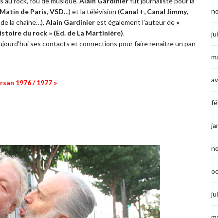
 au rock, fou de musique,
Alain Gardinier
fut journaliste pour la
n
 Matin de Paris, VSD
…) et la télévision (
Canal +, Canal Jimmy,
de la chaîne…).
Alain Gardinier
est également l’auteur de
«
histoire du rock » (Ed. de La Martinière)
.
ju
 aujourd’hui ses contacts et connections pour faire renaître un pan
ma
av
rsan 1976 / 1977 »
fé
ja
n
o
ju
ma