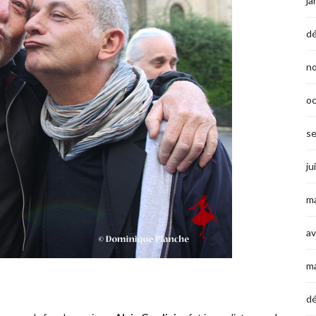
ja
d
n
o
s
ju
ma
av
m
d