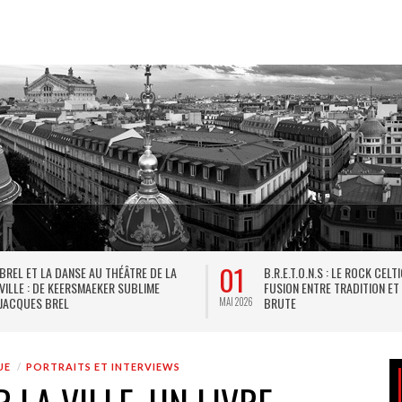
01
BREL ET LA DANSE AU THÉÂTRE DE LA
B.R.E.T.O.N.S : LE ROCK CELT
VILLE : DE KEERSMAEKER SUBLIME
FUSION ENTRE TRADITION ET
JACQUES BREL
BRUTE
MAI 2026
UE
PORTRAITS ET INTERVIEWS