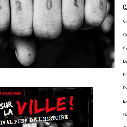
C
C
C
Cy
D
Ec
É
Ex
Ga