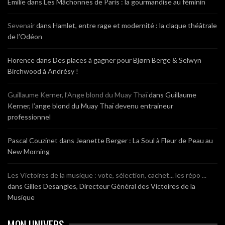
Emilie
dans
Les Mâchonnes de Paris : la gourmandise au féminin
Sevenair
dans
Hamlet, entre rage et modernité : la claque théâtrale
de l’Odéon
Florence
dans
Des places à gagner pour Bjørn Berge & Selwyn
Birchwood à Andrésy !
Guillaume Kerner, l’Ange blond du Muay Thaï
dans
Guillaume
Kerner, l’ange blond du Muay Thaï devenu entraineur
professionnel
Pascal Couzinet
dans
Jeanette Berger : La Soul à Fleur de Peau au
New Morning
Les Victoires de la musique : vote, sélection, cachet... les répo ...
dans
Gilles Desangles, Directeur Général des Victoires de la
Musique
MON UNIVERS