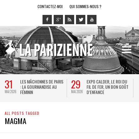
CONTACTEZ-MOI
QUI SOMMES-NOUS ?
31
29
LES MÂCHONNES DE PARIS
EXPO CALDER, LE ROI DU
: LA GOURMANDISE AU
FIL DE FER, UN BON GOÛT
FÉMININ
D’ENFANCE
MAI 2026
MAI 2026
M
ALL POSTS TAGGED
MAGMA