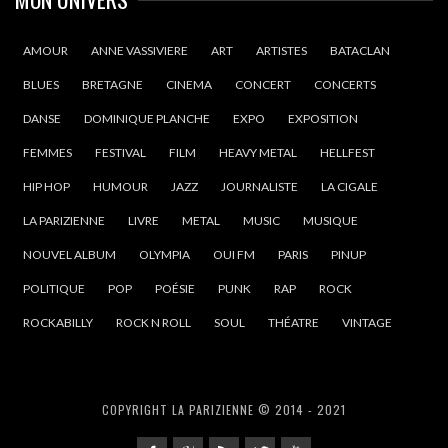
AMOUR
ANNE VASSIVIERE
ART
ARTISTES
BATACLAN
BLUES
BRETAGNE
CINEMA
CONCERT
CONCERTS
DANSE
DOMINIQUE PLANCHE
EXPO
EXPOSITION
FEMMES
FESTIVAL
FILM
HEAVY METAL
HELLFEST
HIP HOP
HUMOUR
JAZZ
JOURNALISTE
LA CIGALE
LA PARIZIENNE
LIVRE
METAL
MUSIC
MUSIQUE
NOUVEL ALBUM
OLYMPIA
OUI FM
PARIS
PINUP
POLITIQUE
POP
POÉSIE
PUNK
RAP
ROCK
ROCKABILLY
ROCK N ROLL
SOUL
THÉATRE
VINTAGE
COPYRIGHT LA PARIZIENNE © 2014 - 2021