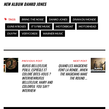
NEW ALBUM DANKO JONES
TAGS:
BRING THE NOISE
DANKO JONES
DIVAN DU MONDE
GUNS N'ROSES
IT'S FIRE MUSIC
MOTÖRBOAT
MOTORHEAD
OUI FM
VERYCORDS
WARNER MUSIC
PREVIOUS POST
NEXT POST
RUFUS BELLEFLEUR,
QUAND LES MAGICIENS
POILU, ESPIÈGLE ET
FONT LA RONDE...
WHEN
COLORÉ DITES-VOUS ?
THE MAGICIANS MAKE
INTERVIEW
RUFUS
THE ROUND ...
BELLEFLEUR, HAIRY AND
COLORFUL YOU SAY?
INTERVIEW