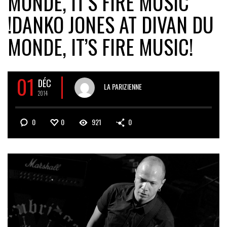
MONDE, IT’S FIRE MUSIC
!
DANKO JONES AT DIVAN DU
MONDE, IT’S FIRE MUSIC!
01
DÉC
LA PARIZIENNE
2014
0
0
921
0