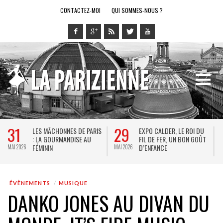
CONTACTEZ-MOI
QUI SOMMES-NOUS ?
28
14
LE RING DE KATHARSY, UN
BREL ET LA DANSE AU
SPECTACLE EN FORME DE
THÉÂTRE DE LA VILLE : DE
JEU VIDÉO !
KEERSMAEKER SUBLIME
MAI 2026
MAI 2026
M
JACQUES BREL
ÉVÈNEMENTS
MUSIQUE
DANKO JONES AU DIVAN DU