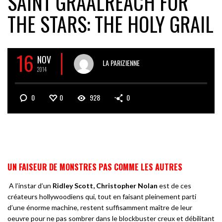
SAINT GRAAL
REACH FOR
THE STARS: THE HOLY GRAIL
16
NOV
LA PARIZIENNE
2014
0
0
928
0
UN FAISEUR DE MONSTRES PAS COMME LES AUTRES
A l’instar d’un
Ridley Scott, Christopher Nolan
est de ces
créateurs hollywoodiens qui, tout en faisant pleinement parti
d’une énorme machine, restent suffisamment maître de leur
oeuvre pour ne pas sombrer dans le blockbuster creux et débilitant