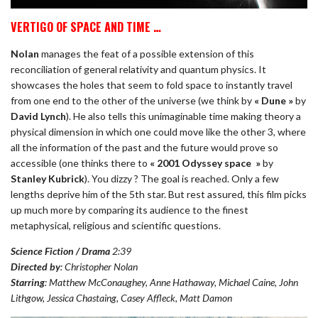
VERTIGO OF SPACE AND TIME …
Nolan
manages the feat of a possible extension of this
reconciliation of general relativity and quantum physics. It
showcases the holes that seem to fold space to instantly travel
from one end to the other of the universe (we think by
« Dune »
by
David Lynch
). He also tells this unimaginable time making theory a
physical dimension in which one could move like the other 3, where
all the information of the past and the future would prove so
accessible (one thinks there to
« 2001 Odyssey space »
by
Stanley Kubrick
). You dizzy ? The goal is reached. Only a few
lengths deprive him of the 5th star. But rest assured, this film picks
up much more by comparing its audience to the finest
metaphysical, religious and scientific questions.
Science Fiction / Drama
2:39
Directed by
: Christopher Nolan
Starring
: Matthew McConaughey, Anne Hathaway, Michael Caine, John
Lithgow, Jessica Chastaing, Casey Affleck, Matt Damon