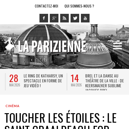
CONTACTEZ-MOI
QUI SOMMES-NOUS ?
28
14
LE RING DE KATHARSY, UN
BREL ET LA DANSE AU
SPECTACLE EN FORME DE
THÉÂTRE DE LA VILLE : DE
JEU VIDÉO !
KEERSMAEKER SUBLIME
MAI 2026
MAI 2026
M
JACQUES BREL
CINÉMA
TOUCHER LES ÉTOILES : LE