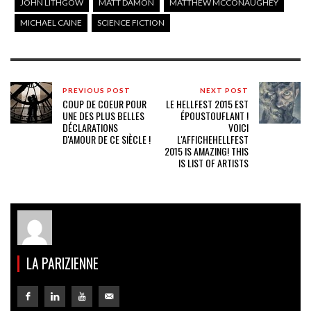
JOHN LITHGOW
MATT DAMON
MATTHEW MCCONAUGHEY
MICHAEL CAINE
SCIENCE FICTION
PREVIOUS POST
NEXT POST
COUP DE COEUR POUR
LE HELLFEST 2015 EST
UNE DES PLUS BELLES
ÉPOUSTOUFLANT !
DÉCLARATIONS
VOICI
D'AMOUR DE CE SIÈCLE !
L'AFFICHE
HELLFEST
2015 IS AMAZING! THIS
IS LIST OF ARTISTS
LA PARIZIENNE