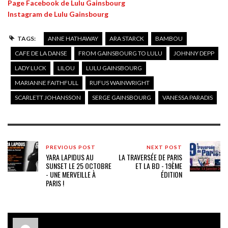
Page Facebook de Lulu Gainsbourg
Instagram de Lulu Gainsbourg
TAGS:
ANNE HATHAWAY
ARA STARCK
BAMBOU
CAFE DE LA DANSE
FROM GAINSBOURG TO LULU
JOHNNY DEPP
LADY LUCK
LILOU
LULU GAINSBOURG
MARIANNE FAITHFULL
RUFUS WAINWRIGHT
SCARLETT JOHANSSON
SERGE GAINSBOURG
VANESSA PARADIS
PREVIOUS POST
NEXT POST
YARA LAPIDUS AU
LA TRAVERSÉE DE PARIS
SUNSET LE 25 OCTOBRE
ET LA BD - 19ÈME
- UNE MERVEILLE À
ÉDITION
PARIS !