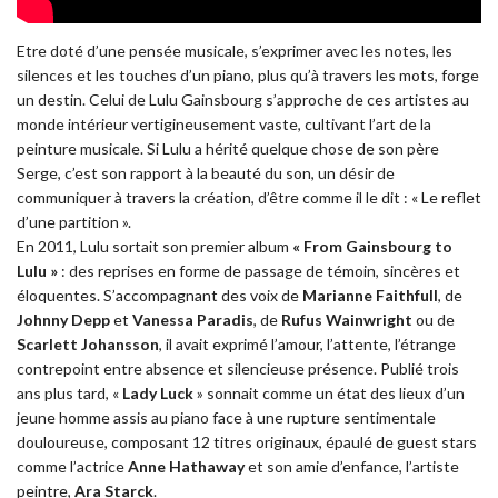
Etre doté d’une pensée musicale, s’exprimer avec les notes, les
silences et les touches d’un piano, plus qu’à travers les mots, forge
un destin. Celui de Lulu Gainsbourg s’approche de ces artistes au
monde intérieur vertigineusement vaste, cultivant l’art de la
peinture musicale. Si Lulu a hérité quelque chose de son père
Serge, c’est son rapport à la beauté du son, un désir de
communiquer à travers la création, d’être comme il le dit : « Le reflet
d’une partition ».
En 2011, Lulu sortait son premier album
« From Gainsbourg to
Lulu »
: des reprises en forme de passage de témoin, sincères et
éloquentes. S’accompagnant des voix de
Marianne Faithfull
, de
Johnny Depp
et
Vanessa Paradis
, de
Rufus Wainwright
ou de
Scarlett Johansson
, il avait exprimé l’amour, l’attente, l’étrange
contrepoint entre absence et silencieuse présence. Publié trois
ans plus tard, «
Lady Luck
» sonnait comme un état des lieux d’un
jeune homme assis au piano face à une rupture sentimentale
douloureuse, composant 12 titres originaux, épaulé de guest stars
comme l’actrice
Anne Hathaway
et son amie d’enfance, l’artiste
peintre,
Ara Starck
.