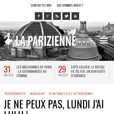
CONTACTEZ-MOI
QUI SOMMES-NOUS ?
29
28
LES MÂCHONNES DE PARIS
EXPO CALDER, LE ROI DU
LE 
: LA GOURMANDISE AU
FIL DE FER, UN BON GOÛT
SPE
FÉMININ
D’ENFANCE
JEU
MAI 2026
MAI 2026
ÉVÈNEMENTS
MUSIQUE
PORTRAITS ET INTERVIEWS
JE NE PEUX PAS, LUNDI J’AI