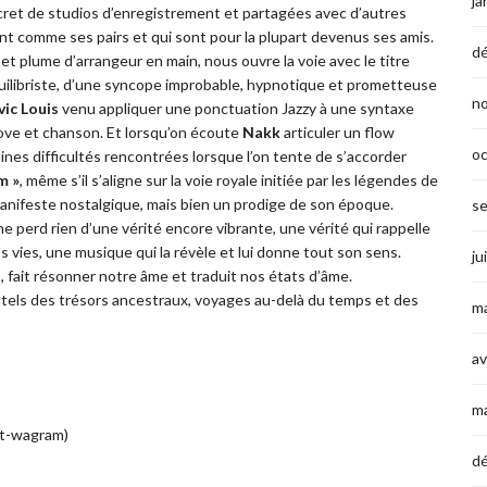
ja
ret de studios d’enregistrement et partagées avec d’autres
t comme ses pairs et qui sont pour la plupart devenus ses amis.
d
et plume d’arrangeur en main, nous ouvre la voie avec le titre
équilibriste, d’une syncope improbable, hypnotique et prometteuse
n
vic Louis
venu appliquer une ponctuation Jazzy à une syntaxe
oove et chanson. Et lorsqu’on écoute
Nakk
articuler un flow
o
aines difficultés rencontrées lorsque l’on tente de s’accorder
m »
, même s’il s’aligne sur la voie royale initiée par les légendes de
 manifeste nostalgique, mais bien un prodige de son époque.
s
ne perd rien d’une vérité encore vibrante, une vérité qui rappelle
s vies, une musique qui la révèle et lui donne tout son sens.
ju
, fait résonner notre âme et traduit nos états d’âme.
us, tels des trésors ancestraux, voyages au-delà du temps et des
ma
av
m
ot-wagram)
d