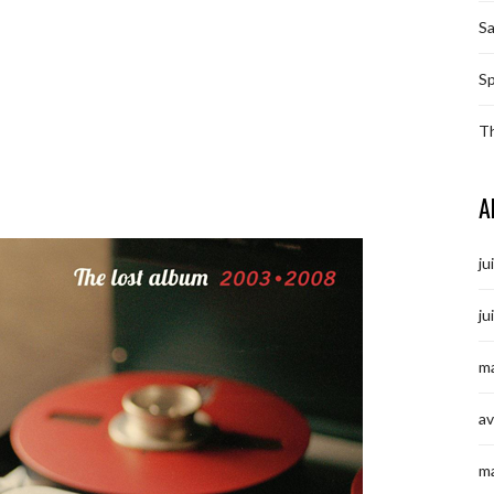
S
Sp
T
A
ju
ju
ma
av
m