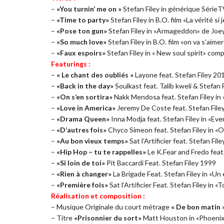
–
«You turnin’ me on »
Stefan Filey in générique SérieT
–
«Time to party»
Stefan Filey in B.O. film «La vérité si
–
«Pose ton gun»
Stefan Filey in «Armageddon» de Joe
–
«So much love»
Stefan Filey in B.O. film «on va s’aime
–
«Faux espoirs»
Stefan Filey in « New soul spirit» com
Featurings :
–
« Le chant des oubliés »
Layone feat. Stefan Filey 20
–
«Back in the day»
Soulkast feat. Talib kweli & Stefan
–
«On s’en sortira»
Nakk Mendosa feat. Stefan Filey i
–
«Love in America»
Jeremy De Coste feat. Stefan File
–
«Drama Queen»
Inna Modja feat. Stefan Filey in «Eve
–
«D’autres fois»
Chyco Simeon feat. Stefan Filey in 
–
«Au bon vieux temps»
Sat l’Artificier feat. Stefan Fi
–
«Hip Hop – tu te rappelles»
Le K.Fear and Fredo feat
–
«Si loin de toi»
Pit Baccardi Feat. Stefan Filey 1999
–
«Rien à changer»
La Brigade Feat. Stefan Filey in «Un 
–
«Première fois»
Sat l’Artificier Feat. Stefan Filey i
Réalisation et composition :
– Musique Originale du court métrage
« De bon matin 
– Titre
«Prisonnier du sort»
Matt Houston in «Phoeni