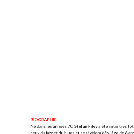
BIOGRAPHIE
Né dans les années 70,
Stefan Filey
a été initié très t
ceux du jazz et du blues et se révèlera dès l’âge de 6 a