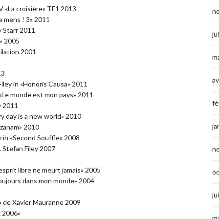
V «La croisière» TF1 2013
n
 je mens ! 3» 2011
y Starr 2011
ju
r» 2005
pilation 2001
ma
13
av
 Filey in «Honoris Causa» 2011
n «Le monde est mon pays» 2011
fé
y 2011
ry day is a new world» 2010
ja
«Ozanam» 2010
ley in «Second Souffle» 2008
. Stefan Filey 2007
n
esprit libre ne meurt jamais» 2005
o
n «Toujours dans mon monde» 2004
ju
»
de Xavier Mauranne 2009
x 2006»
ma