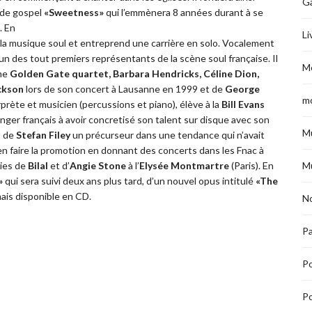
G
 de gospel
«Sweetness»
qui l’emmènera 8 années durant à se
. En
Li
, la musique soul et entreprend une carrière en solo. Vocalement
 l’un des tout premiers représentants de la scène soul française. Il
M
mme
Golden Gate quartet, Barbara Hendricks, Céline Dion,
ckson
lors de son concert à Lausanne en 1999 et de
George
m
ète et musicien (percussions et piano), élève à la
Bill Evans
 singer français à avoir concretisé son talent sur disque avec son
M
t de
Stefan Filey
un précurseur dans une tendance qui n’avait
 en faire la promotion en donnant des concerts dans les Fnac à
M
ies de
Bilal
et d’
Angie Stone
à l’
Elysée Montmartre
(Paris). En
»
qui sera suivi deux ans plus tard, d’un nouvel opus intitulé
«The
ais disponible en CD.
No
Pa
P
Po