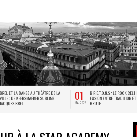
01
BREL ET LA DANSE AU THÉÂTRE DE LA
B.R.E.T.O.N.S : LE ROCK CELT
VILLE : DE KEERSMAEKER SUBLIME
FUSION ENTRE TRADITION ET
JACQUES BREL
BRUTE
MAI 2026