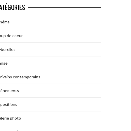
ATÉGORIES
inéma
oup de coeur
berelles
anse
rivains contemporains
vènements
positions
lerie photo