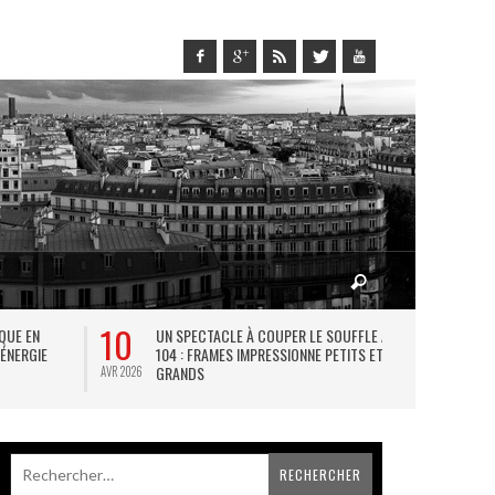
10
27
IQUE EN
UN SPECTACLE À COUPER LE SOUFFLE AU
L
 ÉNERGIE
104 : FRAMES IMPRESSIONNE PETITS ET
TH
GRANDS
AVR 2026
JUIL 2026