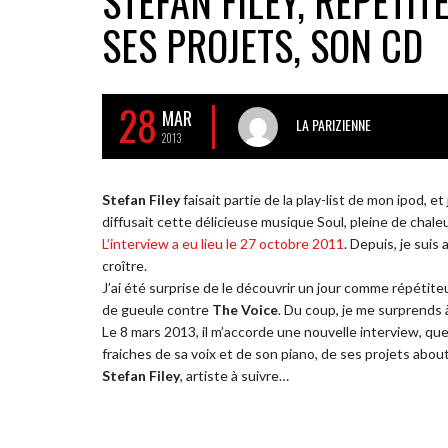
STEFAN FILEY, RÉPÉTI
SES PROJETS, SON CD
28
MAR
LA PARIZIENNE
2013
Stefan Filey
faisait partie de la play-list de mon ipod, et
diffusait cette délicieuse musique Soul, pleine de chale
L’interview a eu lieu le 27 octobre 2011
. Depuis, je suis
croître.
J’ai été surprise de le découvrir un jour comme répétiteu
de gueule contre
The Voice
. Du coup, je me surprends 
Le 8 mars 2013, il m’accorde une nouvelle interview, qu
fraiches de sa voix et de son piano, de ses projets about
Stefan Filey
, artiste à suivre…