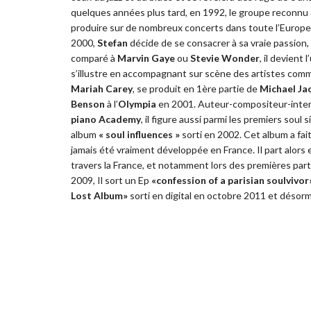
quelques années plus tard, en 1992, le groupe reconnu
produire sur de nombreux concerts dans toute l’Europe
2000,
Stefan
décide de se consacrer à sa vraie passion
comparé à
Marvin Gaye
ou
Stevie Wonder
, il devient
s’illustre en accompagnant sur scène des artistes co
Mariah Carey
, se produit en 1ère partie de
Michael Ja
Benson
à l’
Olympia
en 2001. Auteur-compositeur-interpr
piano Academy
, il figure aussi parmi les premiers soul
album
« soul influences »
sorti en 2002. Cet album a fai
jamais été vraiment développée en France. Il part alors
travers la France, et notamment lors des premières part
2009, Il sort un Ep
«confession of a parisian soulvivor
Lost Album»
sorti en digital en octobre 2011 et désorm