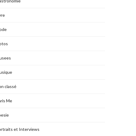
astronomie
vre
ode
otos
usees
usique
n classé
ris Me
oesie
rtraits et Interviews