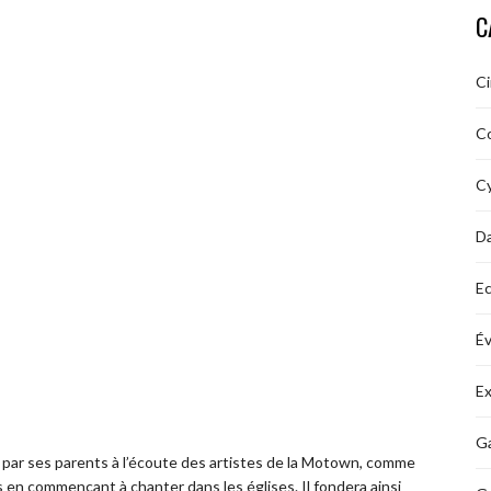
C
C
C
Cy
D
Ec
É
Ex
Ga
ôt par ses parents à l’écoute des artistes de la Motown, comme
ns en commençant à chanter dans les églises. Il fondera ainsi