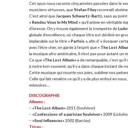
Cet opus nous raconte cinq années passées dans le sec
musiciens virtuoses, que
Stefan Filey
reconnaît aisémen
C’est ainsi que
Jacques Schwartz-Bartz,
saxo au point 
« Rendez Vous In My Mind »
qu’il anime en véritable 
d’ivresse. On y trouve également la trompette de
Ludo
globale d’excellence, où chaque titre est décliné en gr
implacable sur le titre
« Parfois »,
afin d’ y évoquer cert
avec l’être cher, on garde à l’esprit que
« The Lost Albu
la musique afro-américaine, il n’est pas pour autant un
Ce que
«The Lost Album»
a de remarquable, c’est qu’il 
à notre bon souvenir, qu’il y a dans chaque instant de no
Cette musique qui nourrie nos joies, sublime nos peines
Celle qui fait renaître ce qu’il y a de plus enfoui en no
mémoires…
DISCOGRAPHIE
Albums :
–
«The Lost Album»
2011 (Soulvivor)
–
«Confessions of a parisian Soulvivor»
2009 (Licksh
–
«Soul Influences»
2002 (Barclay)
Titres :