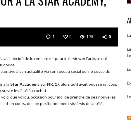
TEUR À LA STAR ACADEMY,
A
La
1
0
1.2K
0
La
la
 j’avais décidé de le rencontrer pour interviewer l’artiste qui
ur douce.
Le
 attentive à son actualité via son réseau social qui ne cesse de
Ex
r à la
Star Accademy
sur
NRJ17
, alors qu’il avait poussé un coup
à suivre les 2 télé-crochets…
Le
e voici que voilou, occasion pour moi de prendre de ses nouvelles
is et en cours, de son positionnement vis-à-vis de la télé.