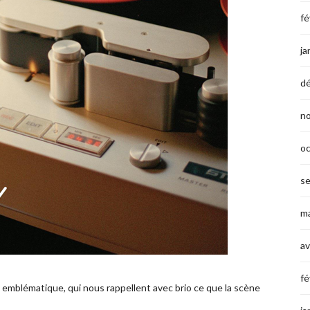
fé
ja
d
n
o
s
ma
av
fé
e emblématique, qui nous rappellent avec brio ce que la scène