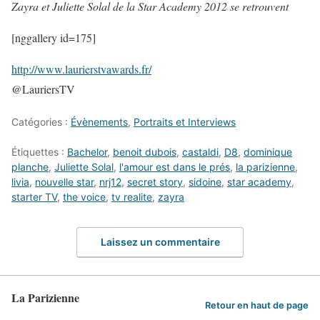
Zayra et Juliette Solal de la Star Academy 2012 se retrouvent
[nggallery id=175]
http://www.laurierstvawards.fr/
@LauriersTV
Catégories :
Évènements
,
Portraits et Interviews
Étiquettes :
Bachelor
,
benoit dubois
,
castaldi
,
D8
,
dominique
planche
,
Juliette Solal
,
l'amour est dans le prés
,
la parizienne
,
livia
,
nouvelle star
,
nrj12
,
secret story
,
sidoine
,
star academy
,
starter TV
,
the voice
,
tv realite
,
zayra
Laissez un commentaire
La Parizienne
Retour en haut de page