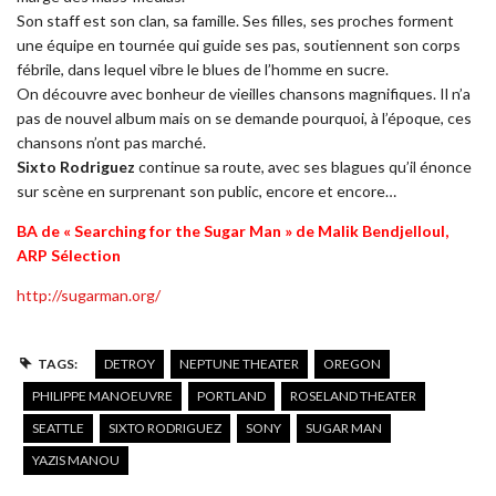
Son staff est son clan, sa famille. Ses filles, ses proches forment
une équipe en tournée qui guide ses pas, soutiennent son corps
fébrile, dans lequel vibre le blues de l’homme en sucre.
On découvre avec bonheur de vieilles chansons magnifiques. Il n’a
pas de nouvel album mais on se demande pourquoi, à l’époque, ces
chansons n’ont pas marché.
Sixto Rodriguez
continue sa route, avec ses blagues qu’il énonce
sur scène en surprenant son public, encore et encore…
BA de « Searching for the Sugar Man » de Malik Bendjelloul,
ARP Sélection
http://sugarman.org/
TAGS:
DETROY
NEPTUNE THEATER
OREGON
PHILIPPE MANOEUVRE
PORTLAND
ROSELAND THEATER
SEATTLE
SIXTO RODRIGUEZ
SONY
SUGAR MAN
YAZIS MANOU