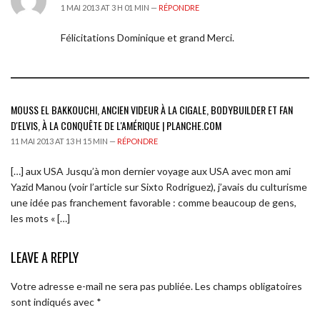
1 MAI 2013 AT 3 H 01 MIN —
RÉPONDRE
Félicitations Dominique et grand Merci.
MOUSS EL BAKKOUCHI, ANCIEN VIDEUR À LA CIGALE, BODYBUILDER ET FAN
D'ELVIS, À LA CONQUÊTE DE L'AMÉRIQUE | PLANCHE.COM
11 MAI 2013 AT 13 H 15 MIN —
RÉPONDRE
[…] aux USA Jusqu’à mon dernier voyage aux USA avec mon ami
Yazid Manou (voir l’article sur Sixto Rodriguez), j’avais du culturisme
une idée pas franchement favorable : comme beaucoup de gens,
les mots « […]
LEAVE A REPLY
Votre adresse e-mail ne sera pas publiée.
Les champs obligatoires
sont indiqués avec
*