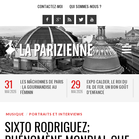
CONTACTEZ-MOI
QUI SOMMES-NOUS ?
29
28
LES MÂCHONNES DE PARIS
EXPO CALDER, LE ROI DU
LE
: LA GOURMANDISE AU
FIL DE FER, UN BON GOÛT
SP
FÉMININ
D’ENFANCE
JE
MAI 2026
MAI 2026
MUSIQUE
PORTRAITS ET INTERVIEWS
SIXTO RODRIGUEZ;