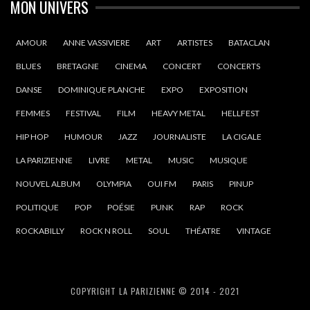
MON UNIVERS
AMOUR
ANNE VASSIVIERE
ART
ARTISTES
BATACLAN
BLUES
BRETAGNE
CINEMA
CONCERT
CONCERTS
DANSE
DOMINIQUE PLANCHE
EXPO
EXPOSITION
FEMMES
FESTIVAL
FILM
HEAVY METAL
HELLFEST
HIP HOP
HUMOUR
JAZZ
JOURNALISTE
LA CIGALE
LA PARIZIENNE
LIVRE
METAL
MUSIC
MUSIQUE
NOUVEL ALBUM
OLYMPIA
OUI FM
PARIS
PINUP
POLITIQUE
POP
POÉSIE
PUNK
RAP
ROCK
ROCKABILLY
ROCK N ROLL
SOUL
THÉATRE
VINTAGE
COPYRIGHT LA PARIZIENNE © 2014 - 2021