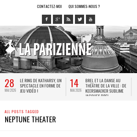
CONTACTEZ-MOI
QUI SOMMES-NOUS ?
28
14
LE RING DE KATHARSY, UN
BREL ET LA DANSE AU
SPECTACLE EN FORME DE
THÉÂTRE DE LA VILLE : DE
JEU VIDÉO !
KEERSMAEKER SUBLIME
MAI 2026
MAI 2026
M
JACQUES BREL
ALL POSTS TAGGED
NEPTUNE THEATER