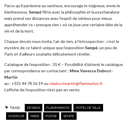
Parce qu’il pardonne au vaniteux, encourage le teigneux, envie le
bienheureux,
Sempé
flirte avec la philosophie et la psychanalyse
mais prend ses distances avec l’esprit de sérieux pour mieux
appréhender ce « presque rien » où se joue une certaine idée de la
vie et de la mort.
Chaque dessin nous invite, l’air de rien, à l’introspection : c’est le
mystère de ce talent unique que l’exposition
Sempé
, un peu de
Paris et d’ailleurs souhaite délicatement révéler.
Catalogue de l’exposition : 35 € – Possibilité d’obtenir le catalogue
par correspondance en contactant :
Mme Vanessa Dubost-
Martin
au : +331 44 78 16 19 ou
vdubostmartin@flammarion.fr
L’affiche de l’exposition n’est pas en vente.
TAGS:
DESSINS
FLAMMARION
HOTEL DE VILLE
HUMOUR
PARIS
POÉSIE
SEMPE