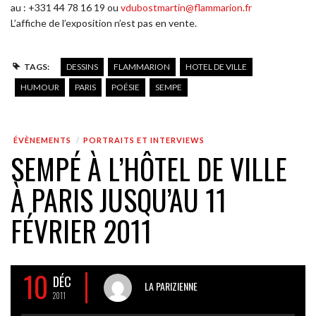
au : +331 44 78 16 19 ou
vdubostmartin@flammarion.fr
L’affiche de l’exposition n’est pas en vente.
TAGS:
DESSINS
FLAMMARION
HOTEL DE VILLE
HUMOUR
PARIS
POÉSIE
SEMPE
ÉVÈNEMENTS
PORTRAITS ET INTERVIEWS
SEMPÉ À L’HÔTEL DE VILLE
À PARIS JUSQU’AU 11
FÉVRIER 2011
10
DÉC
LA PARIZIENNE
2011