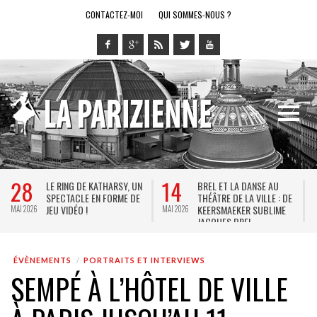
CONTACTEZ-MOI
QUI SOMMES-NOUS ?
28
14
LE RING DE KATHARSY, UN
BREL ET LA DANSE AU
SPECTACLE EN FORME DE
THÉÂTRE DE LA VILLE : DE
JEU VIDÉO !
KEERSMAEKER SUBLIME
MAI 2026
MAI 2026
M
JACQUES BREL
ÉVÈNEMENTS
PORTRAITS ET INTERVIEWS
SEMPÉ À L’HÔTEL DE VILLE