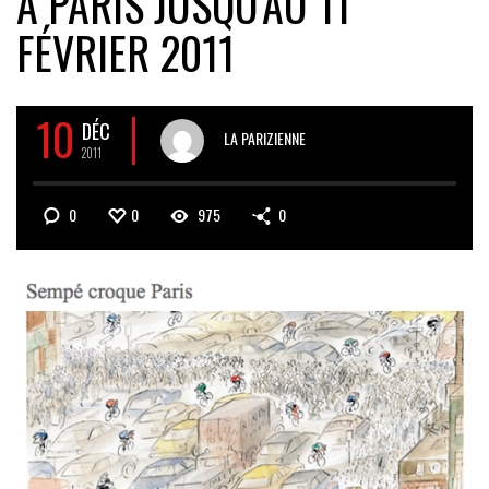
À PARIS JUSQU’AU 11
FÉVRIER 2011
10
DÉC
LA PARIZIENNE
2011
0
0
975
0