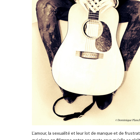
L’amour, la sexualité et leur lot de manque et de frust
qui plane en filigrane entre ces mots crus qu’elle se plaît