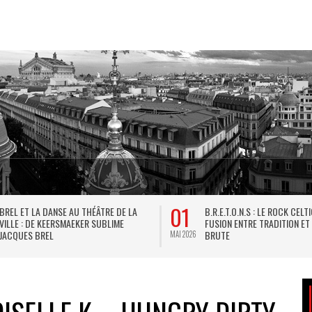
01
BREL ET LA DANSE AU THÉÂTRE DE LA
B.R.E.T.O.N.S : LE ROCK CELT
VILLE : DE KEERSMAEKER SUBLIME
FUSION ENTRE TRADITION ET
JACQUES BREL
BRUTE
MAI 2026