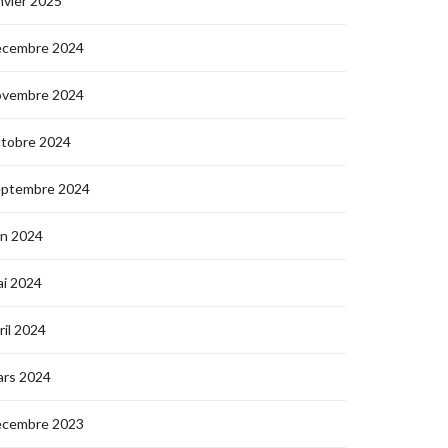
nvier 2025
écembre 2024
ovembre 2024
ctobre 2024
eptembre 2024
in 2024
i 2024
ril 2024
ars 2024
écembre 2023