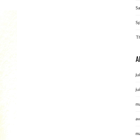
S
Sp
T
A
ju
ju
ma
av
m