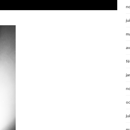
n
ju
ma
av
fé
ja
n
o
ju
ma