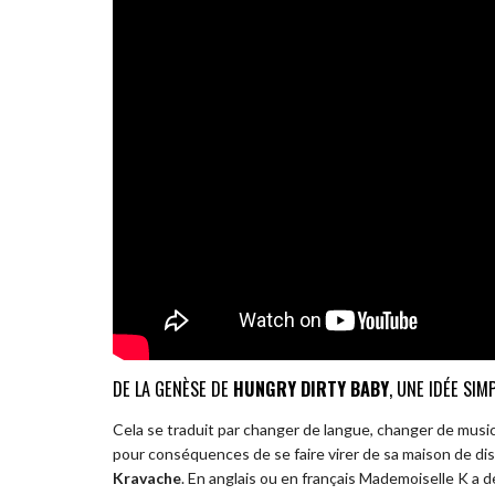
DE LA GENÈSE DE
HUNGRY DIRTY BABY
, UNE IDÉE SIM
Cela se traduit par changer de langue, changer de musici
pour conséquences de se faire virer de sa maison de dis
Kravache
. En anglais ou en français Mademoiselle K a des