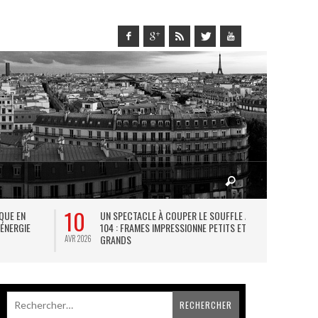
10
27
IQUE EN
UN SPECTACLE À COUPER LE SOUFFLE AU
L
 ÉNERGIE
104 : FRAMES IMPRESSIONNE PETITS ET
TH
GRANDS
AVR 2026
JUIL 2026