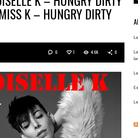
ISELLE K – HUNGRY DIRTY
MISS K – HUNGRY DIRTY
A
La
0
1
4.6K
0
La
la
Le
Ex
Le