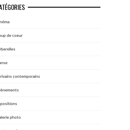
ATÉGORIES
inéma
oup de coeur
berelles
anse
rivains contemporains
vènements
positions
lerie photo