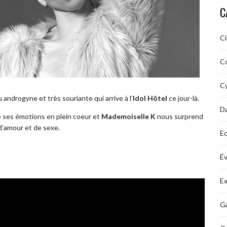
C
C
C
Cy
androgyne et très souriante qui arrive à l’
Idol Hôtel
ce jour-là.
D
e ses émotions en plein coeur et
Mademoiselle K
nous surprend
d’amour et de sexe.
Ec
É
Ex
Ga