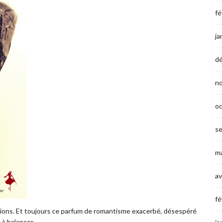
fé
ja
d
n
o
s
ma
av
fé
rations. Et toujours ce parfum de romantisme exacerbé, désespéré
 à balancer.