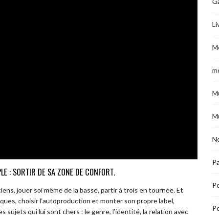
G
Li
M
m
M
M
No
Pa
PLE : SORTIR DE SA ZONE DE CONFORT.
P
ens, jouer soi même de la basse, partir à trois en tournée. Et
ques, choisir l’autoproduction et monter son propre label,
Po
 sujets qui lui sont chers : le genre, l’identité, la relation avec