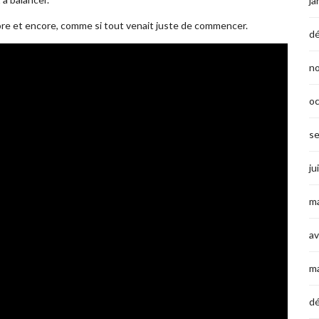
ja
core et encore, comme si tout venait juste de commencer.
d
n
o
s
ju
ma
av
m
d