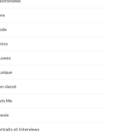
astronomie
vre
ode
otos
usees
usique
n classé
ris Me
oesie
rtraits et Interviews