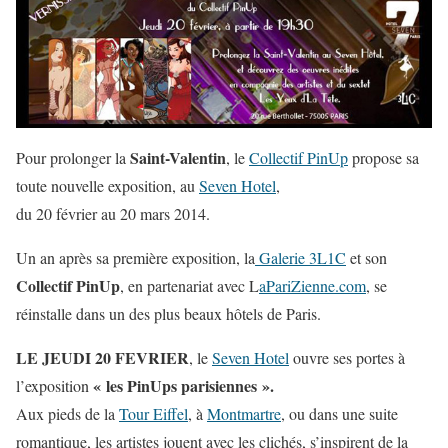
Saint-Valentin
Pour prolonger la
, le
Collectif PinUp
propose sa
toute nouvelle exposition, au
Seven Hotel
,
du 20 février au 20 mars 2014.
Un an après sa première exposition, la
Galerie 3L1C
et son
Collectif PinUp
, en partenariat avec L
aPariZienne.com
, se
réinstalle dans un des plus beaux hôtels de Paris.
LE JEUDI 20 FEVRIER
, le
Seven Hotel
ouvre ses portes à
« les PinUps parisiennes ».
l’exposition
Aux pieds de la
Tour Eiffel
, à
Montmartre
, ou dans une suite
romantique, les artistes jouent avec les clichés, s’inspirent de la