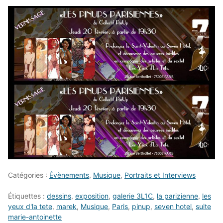
Catégories :
Évènements
,
Musique
,
Portraits et Interviews
Étiquettes :
dessins
,
exposition
,
galerie 3L1C
,
la parizienne
,
les
yeux d'la tete
,
marek
,
Musique
,
Paris
,
pinup
,
seven hotel
,
suite
marie-antoinette