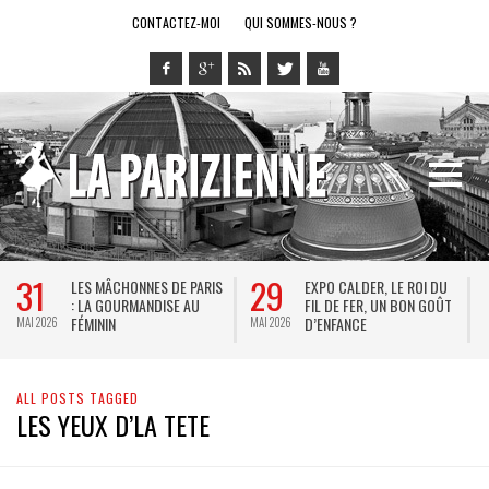
CONTACTEZ-MOI
QUI SOMMES-NOUS ?
31
29
LES MÂCHONNES DE PARIS
EXPO CALDER, LE ROI DU
: LA GOURMANDISE AU
FIL DE FER, UN BON GOÛT
FÉMININ
D’ENFANCE
MAI 2026
MAI 2026
M
ALL POSTS TAGGED
LES YEUX D’LA TETE