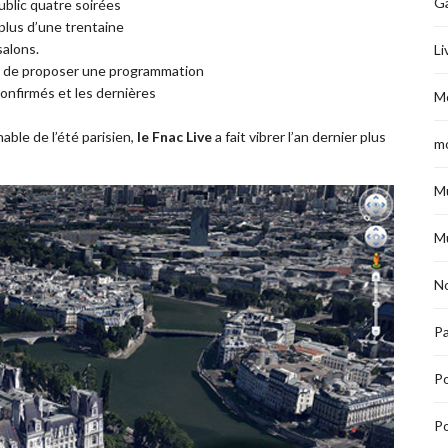
G
blic quatre soirées
 plus d’une trentaine
salons.
Li
té de proposer une programmation
confirmés et les dernières
M
ble de l’été parisien,
le
Fnac Live
a fait vibrer l’an dernier plus
m
M
M
No
Pa
P
Po