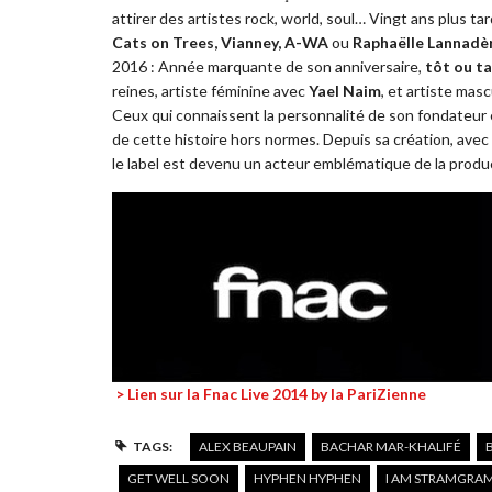
attirer des artistes rock, world, soul… Vingt ans plus ta
Cats on
Trees, Vianney, A-WA
ou
Raphaëlle Lannadèr
2016 : Année marquante de son anniversaire,
tôt ou t
reines, artiste féminine avec
Yael Naim
, et artiste mas
Ceux qui connaissent la personnalité de son fondateur
de cette histoire hors normes. Depuis sa création, avec 
le label est devenu un acteur emblématique de la prod
> Lien sur la Fnac Live 2014 by la PariZienne
TAGS:
ALEX BEAUPAIN
BACHAR MAR-KHALIFÉ
GET WELL SOON
HYPHEN HYPHEN
I AM STRAMGRA