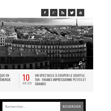
10
27
IQUE EN
UN SPECTACLE À COUPER LE SOUFFLE AU
L
 ÉNERGIE
104 : FRAMES IMPRESSIONNE PETITS ET
TH
GRANDS
AVR 2026
JUIL 2026