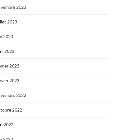
ovembre 2023
illet 2023
i 2023
ril 2023
vrier 2023
nvier 2023
ovembre 2022
ctobre 2022
in 2022
i 2022