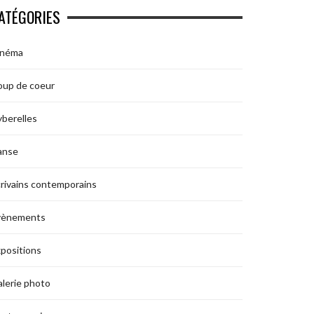
ATÉGORIES
inéma
oup de coeur
berelles
anse
rivains contemporains
vènements
positions
lerie photo