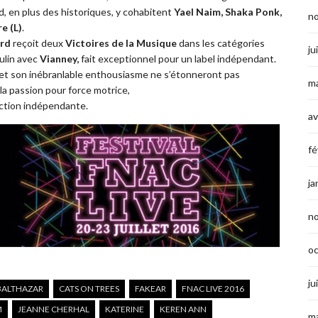
rd, en plus des historiques, y cohabitent
Yael Naim, Shaka Ponk,
n
e (L)
.
ard
reçoit deux
Victoires de la Musique
dans les catégories
ju
culin avec
Vianney,
fait exceptionnel pour un label indépendant.
 et son inébranlable enthousiasme ne s’étonneront pas
ma
la passion pour force motrice,
uction indépendante.
av
fé
ja
n
o
ju
BALTHAZAR
CATS ON TREES
FAKEAR
FNAC LIVE 2016
M
JEANNE CHERHAL
KATERINE
KEREN ANN
ma