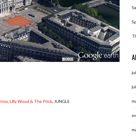
S
Sp
T
A
ju
ju
ma
rton
,
Lilly Wood & The Prick
, JUNGLE
av
m