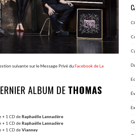
C
C
C
Cy
D
uestion suivante sur le Message Privé du
Facebook de La
Ec
DERNIER ALBUM DE
THOMAS
É
Ex
ve + 1 CD de
Raphaëlle Lannadère
Ga
ve + 1 CD de
Raphaëlle Lannadère
ve + 1 CD de
Vianney