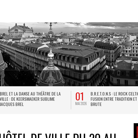
01
BREL ET LA DANSE AU THÉÂTRE DE LA
B.R.E.T.O.N.S : LE ROCK CELT
VILLE : DE KEERSMAEKER SUBLIME
FUSION ENTRE TRADITION ET
JACQUES BREL
BRUTE
MAI 2026