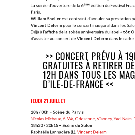
ème
La soirée d’ouverture de la 6
édition du Festival Fnac 
Paris.
William Sheller
est contraint d’annuler sa prestation po
Vincent Delerm
pour le concert inaugural dans les Salon
Déjà à l’affiche de la soirée anniversaire du label «
tôt O
d’assister au concert de
Vincent Delerm
dans le cadre 
>> CONCERT PRÉVU À 19
GRATUITES À RETIRER DÈ
12H DANS TOUS LES MAG
D’ILE-DE-FRANCE <<
JEUDI 21 JUILLET
18h / 00h – Scène du Parvis
Nicolas Michaux
,
A-Wa
,
Odezenne
,
Vianney
,
Yael Naim
,
18h30 / 20h15 – Scène du Salon
Raphaëlle Lannadère (L),
Vincent Delerm