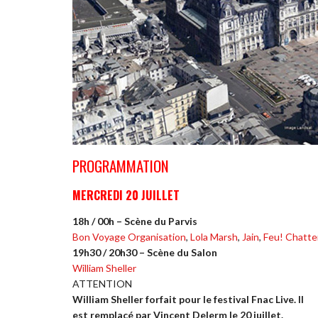
PROGRAMMATION
MERCREDI 20 JUILLET
18h / 00h – Scène du Parvis
Bon Voyage Organisation
,
Lola Marsh
,
Jain
,
Feu! Chatte
19h30 / 20h30 – Scène du Salon
William Sheller
ATTENTION
William Sheller forfait pour le festival Fnac Live. Il
est remplacé par Vincent Delerm le 20 juillet.