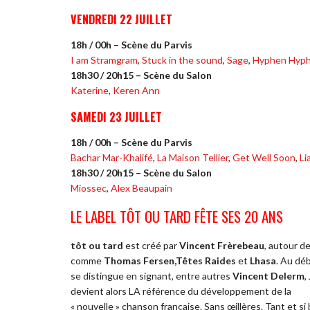
VENDREDI 22 JUILLET
18h / 00h – Scène du Parvis
I am Stramgram
,
Stuck in the sound
,
Sage
,
Hyphen Hyp
18h30 / 20h15 – Scène du Salon
Katerine
,
Keren Ann
SAMEDI 23 JUILLET
18h / 00h – Scène du Parvis
Bachar Mar-Khalifé
,
La Maison Tellier
,
Get Well Soon
,
Li
18h30 / 20h15 – Scène du Salon
Miossec
,
Alex Beaupain
LE LABEL TÔT OU TARD FÊTE SES 20 ANS
tôt ou tard
est créé par
Vincent Frèrebeau
, autour d
comme
Thomas Fersen,Têtes Raides
et
Lhasa
. Au dé
se distingue en signant, entre autres
Vincent Delerm
,
devient alors LA référence du développement de la
« nouvelle » chanson française. Sans œillères. Tant et si