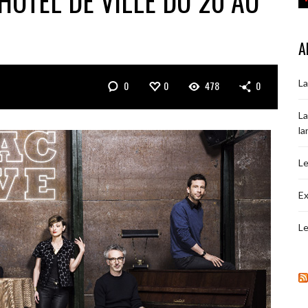
’HÔTEL DE VILLE DU 20 AU
A
La
0
0
478
0
La
la
Le
Ex
Le