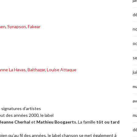
ja
d
hen
,
Synapson
,
Fakear
n
o
s
anne La Havas
,
Balthazar
,
Louise Attaque
ju
ma
av
e signatures d’artistes
but des années 2000, le label
m
Jeanne Cherhal
et
Mathieu
Boogaerts.
La famille
tôt ou tard
d
 bien qu’au fil des années, le label chanson se met également à