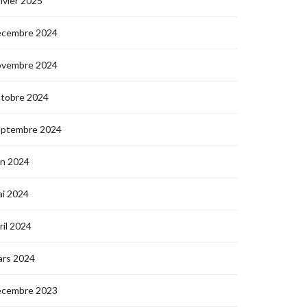
nvier 2025
écembre 2024
ovembre 2024
ctobre 2024
eptembre 2024
in 2024
i 2024
ril 2024
ars 2024
écembre 2023