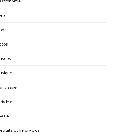
astronomie
vre
ode
otos
usees
usique
n classé
ris Me
oesie
rtraits et Interviews