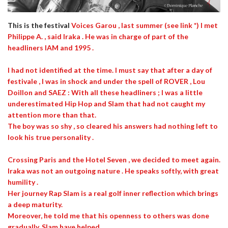
This is the festival
Voices Garou
, last summer (see link *) I met
Philippe A.
, said
Iraka
. He was in charge of part of the
headliners
IAM
and
1995
.
I had not identified at the time. I must say that after a day of
festivale , I was in shock and under the spell of
ROVER , Lou
Doillon
and
SAEZ
: With all these headliners ; I was a little
underestimated
Hip Hop
and
Slam
that had not caught my
attention more than that.
The boy was so shy , so cleared his answers had nothing left to
look his true personality .
Crossing
Paris
and the
Hotel Seven
, we decided to meet again.
Iraka
was not an outgoing nature . He speaks softly, with great
humility .
Her journey
Rap
Slam
is a real golf inner reflection which brings
a deep maturity.
Moreover, he told me that his openness to others was done
gradually.
Slam
have helped.