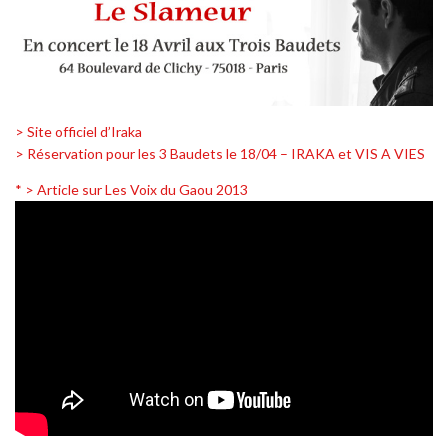
> Site officiel d’Iraka
> Réservation pour les 3 Baudets le 18/04 – IRAKA et VIS A VIES
* > Article sur Les Voix du Gaou 2013