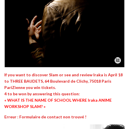
If you want to discover
Slam
or see and review Iraka is
April 18
to THREE BAUDETS, 64 Boulevard de Clichy, 75018 Paris
PariZienne
you win tickets.
4 to be won by answering this question:
« WHAT IS THE NAME OF SCHOOL WHERE Iraka ANIME
WORKSHOP SLAM? »
Erreur :
Formulaire de contact non trouvé !