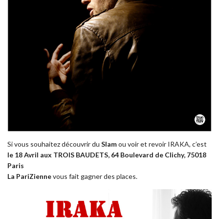
Si vous souhaitez découvrir du
Slam
ou voir et revoir IRAKA, c’est
le 18 Avril aux TROIS BAUDETS, 64 Boulevard de Clichy, 75018
Paris
La PariZienne
vous fait gagner des places.