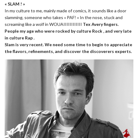
« SLAM ! »
In my culture to me, mainly made ​​of comics, it sounds like a door
slamming, someone who takes « PAF! « In the nose, stuck and
screaming like a wolf in WOUAIIIIIIIIIIII
Tex Avery
fingers.
People my age who were rocked by culture
Rock
, and very late
in culture
Rap
.
Slam
is very recent. We need some time to begin to appreciate
the flavors, refinements, and discover the discoverers experts.