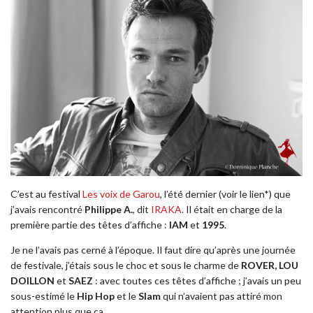
C’est au festival
Les voix de Garou
, l’été dernier (voir le lien*) que
j’avais rencontré
Philippe A.
, dit
IRAKA
. Il était en charge de la
première partie des têtes d’affiche :
IAM
et
1995
.
Je ne l’avais pas cerné à l’époque. Il faut dire qu’après une journée
de festivale, j’étais sous le choc et sous le charme de
ROVER, LOU
DOILLON
et
SAEZ
: avec toutes ces têtes d’affiche ; j’avais un peu
sous-estimé le
Hip Hop
et le
Slam
qui n’avaient pas attiré mon
attention plus que ça.