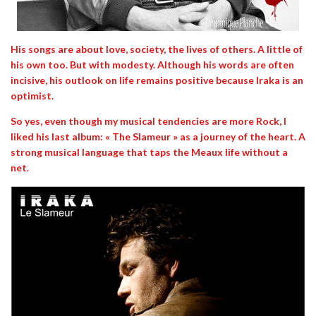
His songs are about love, society, the lives of others. A little of
his own too. But with modesty. Although his words are often
incisive, his outlook on life remains positive because
Iraka
is an
optimist.
So yes, even though my musical tendencies are more Rock, I
liked his last album:
« The Slameur »
as a journey of the heart. A
strong musical language that taps the Meaux life without a
net.