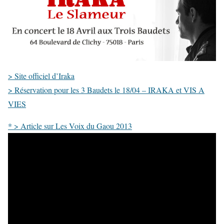
> Site officiel d’Iraka
> Réservation pour les 3 Baudets le 18/04 – IRAKA et VIS A
VIES
* > Article sur Les Voix du Gaou 2013