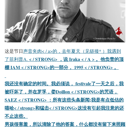
这是节日
声音夹肉< / a>的，去年夏天（见链接* ）我遇到
< / STRONG> ，说
Iraka < / A > 。他负责的顶
了菲利普A.
棚
IAM < / STRONG>的一部分，
1995 < / STRONG> 。
我还没有确定的时间。我必须说， festivale了一天之后，我
被吓坏了，并在
罗孚，娄Doillon < / STRONG>的咒语，
SAEZ < / STRONG> ：所有这些头条新闻;我是有点低估的
嘻哈< / strong>和
猛击< / STRONG>这没有引起我注意的还
不止这些。
男孩很害羞，所以清除了他的答案，什么都没有留下来照顾