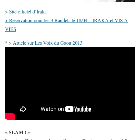
> Site officiel d’Iraka
> Réservation pour les 3 Baudets le 18/04 – IRAKA et VIS A
VIES
* > Article sur Les Voix du Gaou 2013
« SLAM ! »