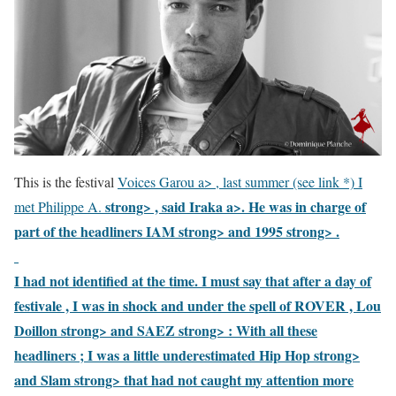
This is the festival
Voices Garou a> , last summer (see link *) I
strong> , said
Iraka a>. He was in charge of
met Philippe A.
part of the headliners
IAM strong> and
1995 strong> .
I had not identified at the time. I must say that after a day of
festivale , I was in shock and under the spell of
ROVER , Lou
Doillon strong> and
SAEZ strong> : With all these
headliners ; I was a little underestimated
Hip Hop strong>
and
Slam strong> that had not caught my attention more