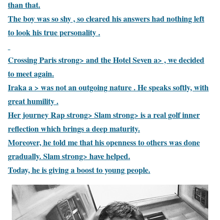
than that.
The boy was so shy , so cleared his answers had nothing left
to look his true personality .
Crossing
Paris strong> and the
Hotel Seven a> , we decided
to meet again.
Iraka a > was not an outgoing nature . He speaks softly, with
great humility .
Her journey
Rap strong>
Slam strong> is a real golf inner
reflection which brings a deep maturity.
Moreover, he told me that his openness to others was done
gradually.
Slam strong> have helped.
Today, he is giving a boost to young people.