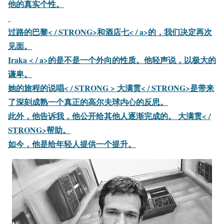
他的真实个性。
过路的
巴黎< / STRONG>和
酒店七< / a>的，我们决定再次
见面。
Iraka < / a>的是不是一个外向的性质。他轻声说，以极大的
谦卑。
她的旅程的
说唱< / STRONG >
大满贯< / STRONG>是带来
了深刻成熟一个真正的高尔夫球内心的反思。
此外，他告诉我，他公开给其他人逐渐完成的。
大满贯< /
STRONG>帮助。
如今，他是给年轻人提供一个提升。