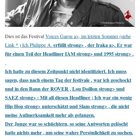
Dies ist das Festival
Voices Garou a>, im letzten Sommer (siehe
erfüllt strong> , der
Iraka a>. Er war
Link * ) Ich Philippe A.
für einen Teil der Headliner
IAM strong> und
1995 strong> .
Ich hatte zu diesem Zeitpunkt nicht identifiziert. Ich muss
sagen, dass nach einem Tag der festivale , war ich geschockt
und in den Bann der
ROVER , Lou Doillon strong> und
SAEZ strong> : Mit all diesen Headliner ; Ich war ein wenig
Hip Hop strong> unterschätzt und
Slam strong> , die nicht
meine Aufmerksamkeit mehr als gefangen.
Der Junge war so schüchtern, so seine Antworten gelöscht
hatte nichts mehr , um seine wahre Persönlichkeit zu suchen.