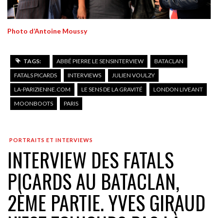
Photo d’Antoine Moussy
TAGS:
ABBÉ PIERRE LE SENSINTERVIEW
BATACLAN
FATALS PICARDS
INTERVIEWS
JULIEN VOULZY
LA-PARIZIENNE.COM
LE SENS DE LA GRAVITÉ
LONDON LIVEANT
MOONBOOTS
PARIS
PORTRAITS ET INTERVIEWS
INTERVIEW DES FATALS
PICARDS AU BATACLAN,
2ÈME PARTIE. YVES GIRAUD