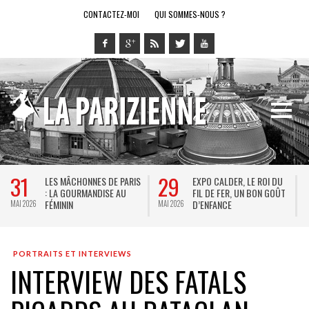
CONTACTEZ-MOI
QUI SOMMES-NOUS ?
28
14
 DU
LE RING DE KATHARSY, UN
BREL ET LA DANSE AU
GOÛT
SPECTACLE EN FORME DE
THÉÂTRE DE LA VILLE : D
JEU VIDÉO !
KEERSMAEKER SUBLIME
MAI 2026
MAI 2026
JACQUES BREL
PORTRAITS ET INTERVIEWS
INTERVIEW DES FATALS