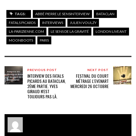
TAGS:
ABBÉ PIERRE LE SENSINTERVIEW
BATACLAN
FATALS PICARDS
INTERVIEWS
JULIEN VOULZY
LA-PARIZIENNE.COM
LE SENS DE LA GRAVITÉ
LONDON LIVEANT
MOONBOOTS
PARIS
PREVIOUS POST
NEXT POST
INTERVIEW DES FATALS
FESTIVAL DU COURT
PICARDS AU BATACLAN,
MÉTRAGE L'EVENART
2ÈME PARTIE. YVES
MERCREDI 26 OCTOBRE
GIRAUD N'EST
TOUJOURS PAS LÀ.