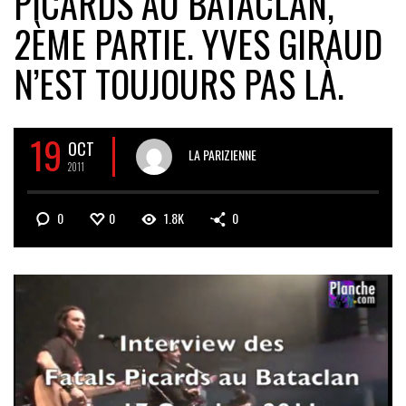
PICARDS AU BATACLAN,
2ÈME PARTIE. YVES GIRAUD
N’EST TOUJOURS PAS LÀ.
19
OCT
LA PARIZIENNE
2011
0
0
1.8K
0