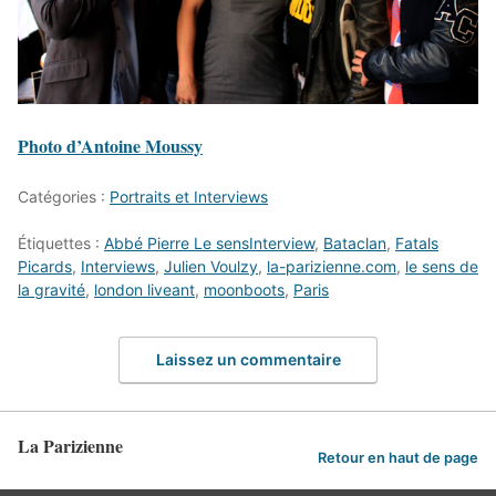
Photo d’Antoine Moussy
Catégories :
Portraits et Interviews
Étiquettes :
Abbé Pierre Le sensInterview
,
Bataclan
,
Fatals
Picards
,
Interviews
,
Julien Voulzy
,
la-parizienne.com
,
le sens de
la gravité
,
london liveant
,
moonboots
,
Paris
Laissez un commentaire
La Parizienne
Retour en haut de page