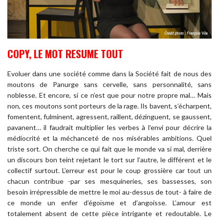
COPY, LE MOT RESUME TOUT
Evoluer dans une société comme dans la Société fait de nous des
moutons de Panurge sans cervelle, sans personnalité, sans
noblesse. Et encore, si ce n’est que pour notre propre mal… Mais
non, ces moutons sont porteurs de la rage. Ils bavent, s’écharpent,
fomentent, fulminent, agressent, raillent, dézinguent, se gaussent,
pavanent… il faudrait multiplier les verbes à l’envi pour décrire la
médiocrité et la méchanceté de nos misérables ambitions. Quel
triste sort. On cherche ce qui fait que le monde va si mal, derrière
un discours bon teint rejetant le tort sur l’autre, le différent et le
collectif surtout. L’erreur est pour le coup grossière car tout un
chacun contribue -par ses mesquineries, ses bassesses, son
besoin irrépressible de mettre le moi au-dessus de tout- à faire de
ce monde un enfer d’égoïsme et d’angoisse. L’amour est
totalement absent de cette pièce intrigante et redoutable. Le