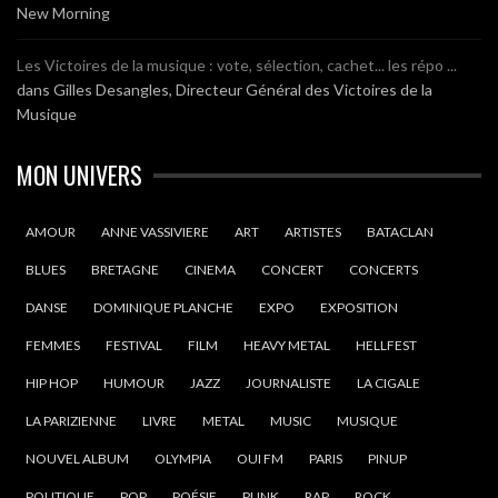
New Morning
Les Victoires de la musique : vote, sélection, cachet... les répo ...
dans
Gilles Desangles, Directeur Général des Victoires de la
Musique
MON UNIVERS
AMOUR
ANNE VASSIVIERE
ART
ARTISTES
BATACLAN
BLUES
BRETAGNE
CINEMA
CONCERT
CONCERTS
DANSE
DOMINIQUE PLANCHE
EXPO
EXPOSITION
FEMMES
FESTIVAL
FILM
HEAVY METAL
HELLFEST
HIP HOP
HUMOUR
JAZZ
JOURNALISTE
LA CIGALE
LA PARIZIENNE
LIVRE
METAL
MUSIC
MUSIQUE
NOUVEL ALBUM
OLYMPIA
OUI FM
PARIS
PINUP
POLITIQUE
POP
POÉSIE
PUNK
RAP
ROCK