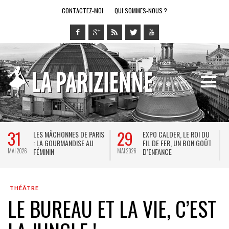
CONTACTEZ-MOI
QUI SOMMES-NOUS ?
29
28
PARIS
EXPO CALDER, LE ROI DU
LE RING DE KATHARSY, U
AU
FIL DE FER, UN BON GOÛT
SPECTACLE EN FORME D
D’ENFANCE
JEU VIDÉO !
MAI 2026
MAI 2026
THÉÂTRE
LE BUREAU ET LA VIE, C’EST