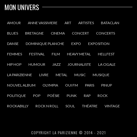
MON UNIVERS
AMOUR
ANNE VASSIVIERE
ART
ARTISTES
BATACLAN
BLUES
BRETAGNE
CINEMA
CONCERT
CONCERTS
DANSE
DOMINIQUE PLANCHE
EXPO
EXPOSITION
FEMMES
FESTIVAL
FILM
HEAVY METAL
HELLFEST
HIP HOP
HUMOUR
JAZZ
JOURNALISTE
LA CIGALE
LA PARIZIENNE
LIVRE
METAL
MUSIC
MUSIQUE
NOUVEL ALBUM
OLYMPIA
OUI FM
PARIS
PINUP
POLITIQUE
POP
POÉSIE
PUNK
RAP
ROCK
ROCKABILLY
ROCK N ROLL
SOUL
THÉATRE
VINTAGE
COPYRIGHT LA PARIZIENNE © 2014 - 2021