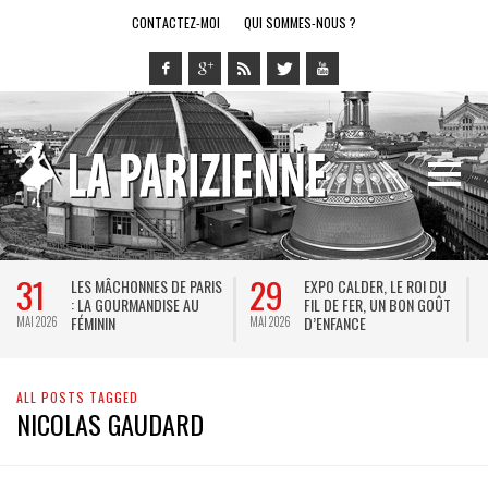
CONTACTEZ-MOI
QUI SOMMES-NOUS ?
31
29
LES MÂCHONNES DE PARIS
EXPO CALDER, LE ROI DU
: LA GOURMANDISE AU
FIL DE FER, UN BON GOÛT
FÉMININ
D’ENFANCE
MAI 2026
MAI 2026
M
ALL POSTS TAGGED
NICOLAS GAUDARD