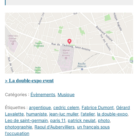
> La double-expo event
Catégories :
Évènements
,
Musique
Étiquettes :
argentique
,
cedric celem
,
Fabrice Dumont
,
Gérard
Lavalette
,
humaniste
,
jean-luc muller
,
l'atelier
,
la double-expo
,
Leo de saint-germain
,
paris 11
,
patrick neulat
,
photo
,
photographie
,
Raoul d'Aubervilliers
,
un français sous
l'occupation