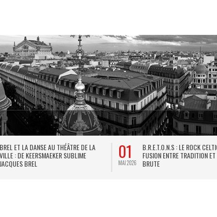
01
BREL ET LA DANSE AU THÉÂTRE DE LA
B.R.E.T.O.N.S : LE ROCK CELT
VILLE : DE KEERSMAEKER SUBLIME
FUSION ENTRE TRADITION ET
JACQUES BREL
BRUTE
MAI 2026