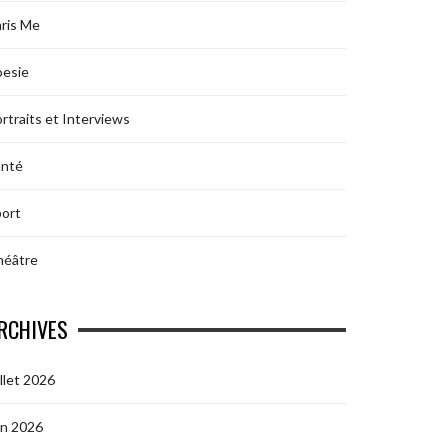
ris Me
oesie
rtraits et Interviews
anté
ort
héâtre
RCHIVES
illet 2026
in 2026