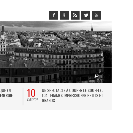
10
27
IQUE EN
UN SPECTACLE À COUPER LE SOUFFLE AU
L
 ÉNERGIE
104 : FRAMES IMPRESSIONNE PETITS ET
TH
GRANDS
AVR 2026
JUIL 2026