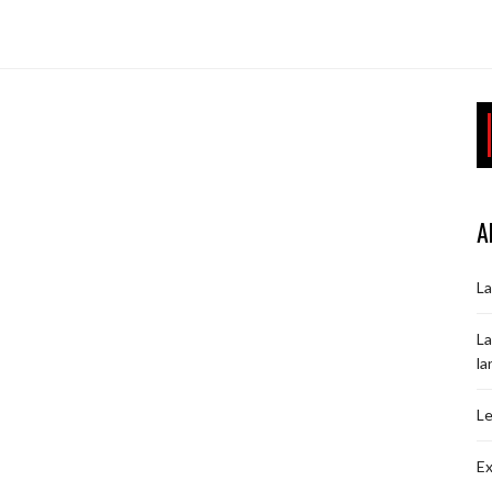
A
La
La
la
Le
Ex