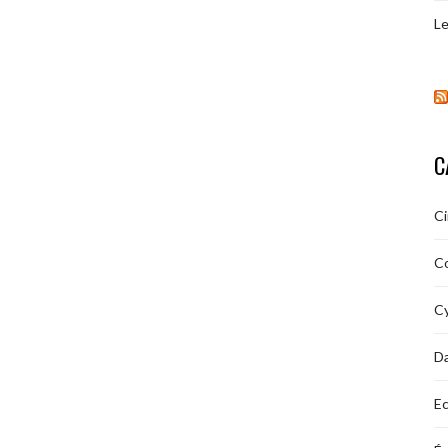
Le
C
C
C
Cy
D
Ec