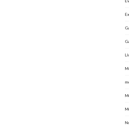
É
Ex
Ga
G
Li
M
m
M
M
No