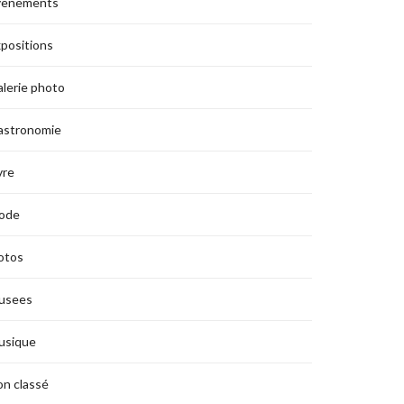
vènements
positions
lerie photo
astronomie
vre
ode
otos
usees
usique
n classé