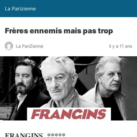
La Parizienne
Frères ennemis mais pas trop
La PariZienne
il y a 11 ans
FRANGINS *****