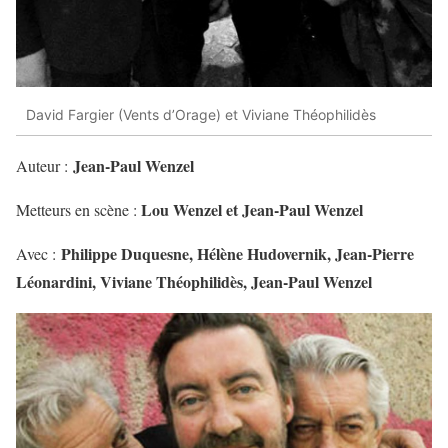
David Fargier (Vents d’Orage) et Viviane Théophilidès
Jean-Paul Wenzel
Auteur :
Lou Wenzel et Jean-Paul Wenzel
Metteurs en scène :
Philippe Duquesne, Hélène Hudovernik, Jean-Pierre
Avec :
Léonardini, Viviane Théophilidès, Jean-Paul Wenzel