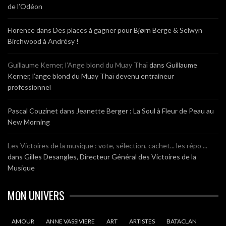
de l’Odéon
Florence
dans
Des places à gagner pour Bjørn Berge & Selwyn
Birchwood à Andrésy !
Guillaume Kerner, l’Ange blond du Muay Thaï
dans
Guillaume
Kerner, l’ange blond du Muay Thaï devenu entraineur
professionnel
Pascal Couzinet
dans
Jeanette Berger : La Soul à Fleur de Peau au
New Morning
Les Victoires de la musique : vote, sélection, cachet... les répo ...
dans
Gilles Desangles, Directeur Général des Victoires de la
Musique
MON UNIVERS
AMOUR
ANNE VASSIVIERE
ART
ARTISTES
BATACLAN