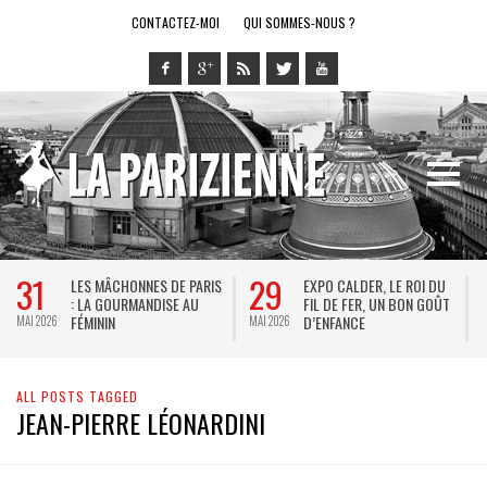
CONTACTEZ-MOI
QUI SOMMES-NOUS ?
31
29
LES MÂCHONNES DE PARIS
EXPO CALDER, LE ROI DU
: LA GOURMANDISE AU
FIL DE FER, UN BON GOÛT
FÉMININ
D’ENFANCE
MAI 2026
MAI 2026
M
ALL POSTS TAGGED
JEAN-PIERRE LÉONARDINI