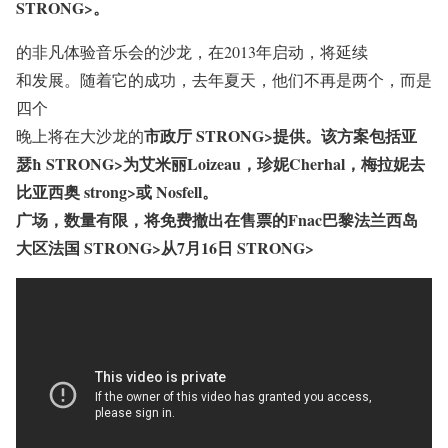
STRONG>。
的非凡体验音乐会的沙龙，在2013年启动，将延续
和发展。随着它的成功，去年夏天，他们不再是两个，而是
四个
市政厅 STRONG>提供。该方案包括
亚
晚上将在大沙龙的
瑟ħ STRONG>为
艾米丽Loizeau，珍妮Cherhal，梅拉妮去
比亚西奥 strong>或
Nosfell。
广场，数量有限，将免费撤出在售票
的Fnac巴黎法兰西岛
大区法国 STRONG>从
7月16日 STRONG>