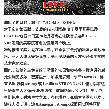
周四至周日17，2014年7月20日 STRONG>
对于它的第四版，节后的Fnac现场恢复了夏季开幕巴黎
PLAGES地区17日至20七月游离在法院音乐会和Hotel de
Ville酒店的美容院著名的设定四个晚上。
雅客推出了其计划在2014年，它承认了最好的法国及国际乐
坛。三艺人确认完好无损，就会发现新的人才和经验丰富的
艺术家的欢迎。
因此，法院的主舞台给了骄傲的法国和盎格鲁 – 撒克逊的感
觉
朱利安多尔，密苏里州，加埃唐罗素，饼干Flowters，格
雷戈里·波特 strong>或
Lavilliers STRONG>和叶也可以在这
里给青年人才像米娜•坦德尔
，玻璃动物，NACH，男，克
里斯托夫，香格里拉之源，布列塔尼，佩德罗冬季和朋友，
随行人员，谭，迪克Annegarn strong>或
亚瑟比阿特丽斯