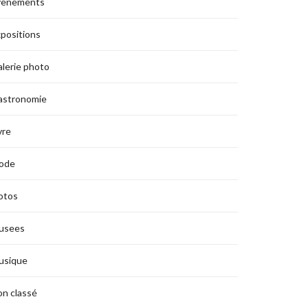
vènements
positions
lerie photo
astronomie
vre
ode
otos
usees
usique
n classé