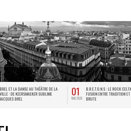
01
BREL ET LA DANSE AU THÉÂTRE DE LA
B.R.E.T.O.N.S : LE ROCK CELT
VILLE : DE KEERSMAEKER SUBLIME
FUSION ENTRE TRADITION ET
JACQUES BREL
BRUTE
MAI 2026