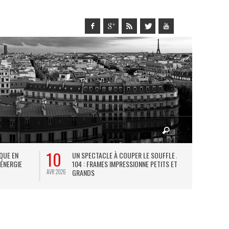
10
27
IQUE EN
UN SPECTACLE À COUPER LE SOUFFLE AU
L
 ÉNERGIE
104 : FRAMES IMPRESSIONNE PETITS ET
TH
GRANDS
AVR 2026
JUIL 2026