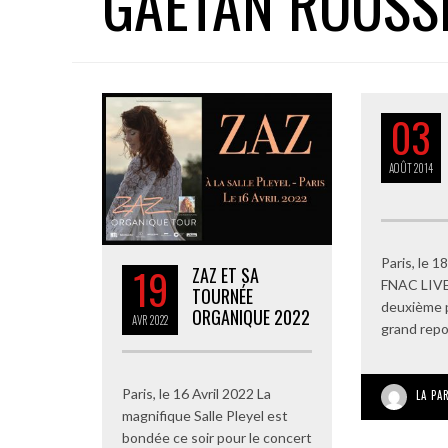
GAETAN ROUSS
03
AOÛT
2014
Paris, le 1
19
ZAZ ET SA
FNAC LIVE
TOURNÉE
deuxième p
ORGANIQUE 2022
AVR
2022
grand repor
Paris, le 16 Avril 2022 La
LA PA
magnifique Salle Pleyel est
bondée ce soir pour le concert