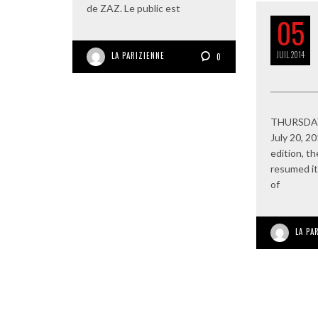
de ZAZ. Le public est
05
JUIL
2014
LA PARIZIENNE
0
THURSDAY
July 20, 20
edition, th
resumed i
of
LA PA