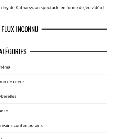
 ring de Katharsy, un spectacle en forme de jeu vidéo !
FLUX INCONNU
ATÉGORIES
inéma
oup de coeur
berelles
anse
rivains contemporains