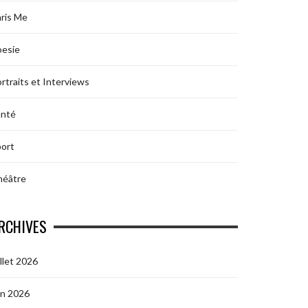
ris Me
oesie
rtraits et Interviews
anté
ort
héâtre
RCHIVES
illet 2026
in 2026