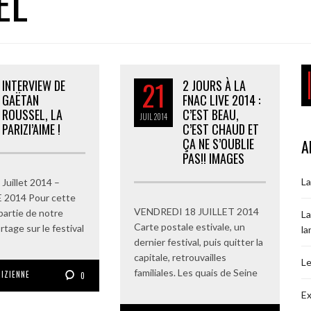
EL
21
INTERVIEW DE
2 JOURS À LA
GAËTAN
FNAC LIVE 2014 :
ROUSSEL, LA
C’EST BEAU,
JUIL
2014
PARIZI’AIME !
C’EST CHAUD ET
ÇA NE S’OUBLIE
A
PAS!! IMAGES
La
8 Juillet 2014 –
 2014 Pour cette
VENDREDI 18 JUILLET 2014
artie de notre
La
Carte postale estivale, un
tage sur le festival
la
dernier festival, puis quitter la
capitale, retrouvailles
Le
familiales. Les quais de Seine
RIZIENNE
0
Ex