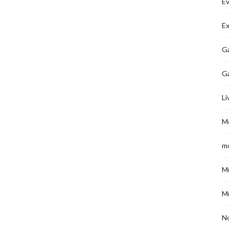
É
Ex
Ga
G
Li
M
m
M
M
No