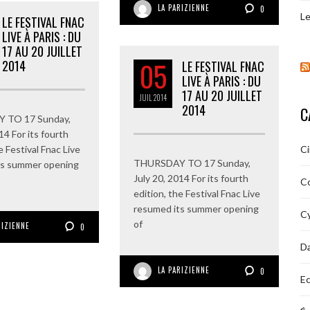
LA PARIZIENNE
0
Le
LE FESTIVAL FNAC
LIVE À PARIS : DU
17 AU 20 JUILLET
05
2014
LE FESTIVAL FNAC
LIVE À PARIS : DU
17 AU 20 JUILLET
JUIL
2014
2014
C
 TO 17 Sunday,
14 For its fourth
e Festival Fnac Live
C
THURSDAY TO 17 Sunday,
ts summer opening
July 20, 2014 For its fourth
C
edition, the Festival Fnac Live
resumed its summer opening
Cy
of
RIZIENNE
0
D
LA PARIZIENNE
0
Ec