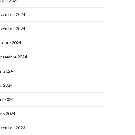
nvier 2025
écembre 2024
ovembre 2024
ctobre 2024
eptembre 2024
in 2024
i 2024
ril 2024
ars 2024
écembre 2023