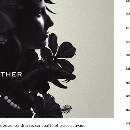
ja
d
n
o
s
ju
ma
av
m
d
poésie, tendresse, sensualité et grâce sauvage.