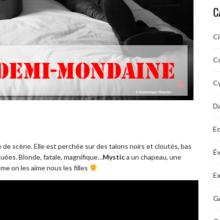
C
C
C
Cy
D
Ec
e de scène. Elle est perchée sur des talons noirs et cloutés, bas
É
touées. Blonde, fatale, magnifique…
Mystic
a un chapeau, une
me on les aime nous les filles
Ex
Ga