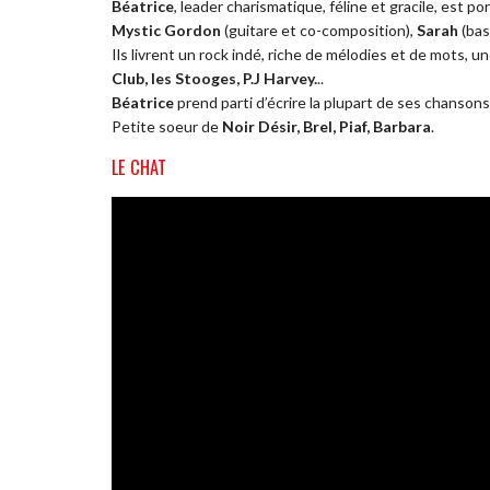
Béatrice
, leader charismatique, féline et gracile, est p
Mystic Gordon
(guitare et co-composition),
Sarah
(bas
Ils livrent un rock indé, riche de mélodies et de mots, u
Club, les Stooges, P.J Harvey.
..
Béatrice
prend parti d’écrire la plupart de ses chansons
Petite soeur de
Noir Désir, Brel, Piaf, Barbara
.
LE CHAT