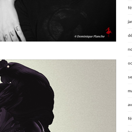
fé
ja
d
n
o
s
ma
av
fé