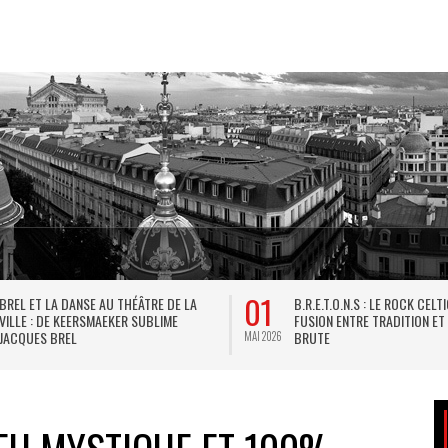
01
BREL ET LA DANSE AU THÉÂTRE DE LA
B.R.E.T.O.N.S : LE ROCK CELT
VILLE : DE KEERSMAEKER SUBLIME
FUSION ENTRE TRADITION ET
JACQUES BREL
BRUTE
MAI 2026