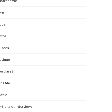
astronomie
vre
ode
otos
usees
usique
n classé
ris Me
oesie
rtraits et Interviews