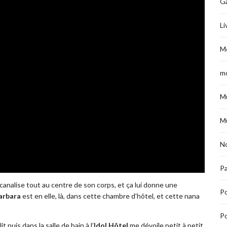
G
Li
M
m
M
M
No
Pa
 canalise tout au centre de son corps, et ça lui donne une
P
arbara
est en elle, là, dans cette chambre d’hôtel, et cette nana
Po
it puis dans la salle de bain à l’
Idol Hôtel
me dévoile petit à petit