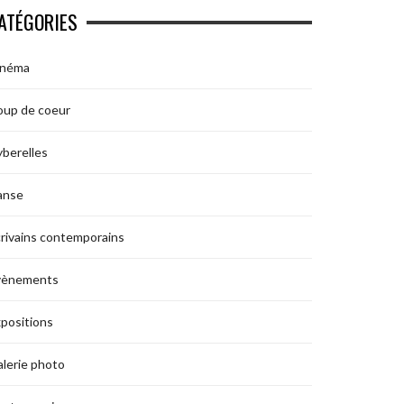
ATÉGORIES
inéma
oup de coeur
berelles
anse
rivains contemporains
vènements
positions
lerie photo