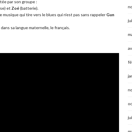
ortée par son groupe :
n
se) et
Zoé
(batterie).
ne musique qui tire vers le blues qui n’est pas sans rappeler
Gun
ju
 dans sa langue maternelle, le français.
ma
av
fé
ja
n
o
ju
ma