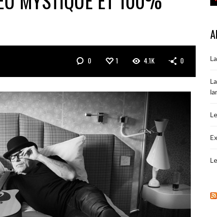
EU MYSTIQUE ET 100%
A
La
0
1
4.1K
0
La
la
Le
Ex
Le