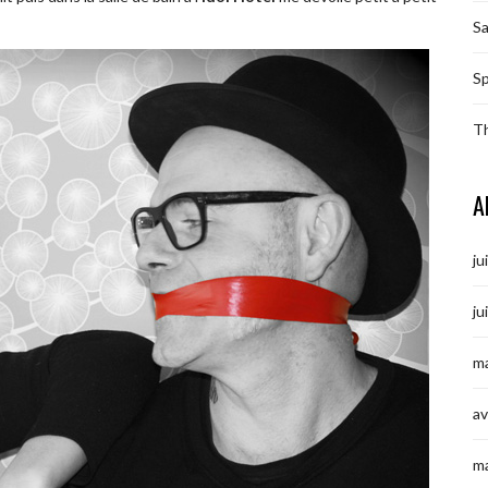
S
Sp
T
A
ju
ju
ma
av
m