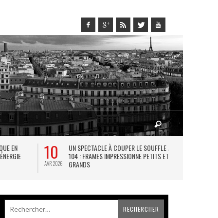
10
27
IQUE EN
UN SPECTACLE À COUPER LE SOUFFLE AU
L
 ÉNERGIE
104 : FRAMES IMPRESSIONNE PETITS ET
TH
GRANDS
AVR 2026
JUIL 2026