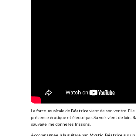
La force musicale de
Béatrice
vient de son ventre. Elle
présence érotique et électrique. Sa voix vient de loin.
B
sauvage me donne les frissons.
Accompagnée à la guitare par
Mystic, Béatrice
sur un l