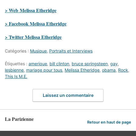
> Web Melissa Etheridge
> Facebook Melissa Etheridge
> Twitter Melissa Etheridge
Catégories :
Musique
,
Portraits et Interviews
Étiquettes :
amerique
,
bill clinton
,
bruce springsteen
,
gay
,
lesbienne
,
mariage pour tous
,
Melissa Etheridge
,
obama
,
Rock
,
This Is M.E.
Laissez un commentaire
La Parizienne
Retour en haut de page