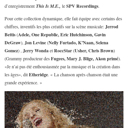
SPV Recordings
d’enregistrement
This Is M.E.,
le
.
Pour cette collection dynamique, elle fait équipe avec certains des
Jerrod
chiffres, inventifs les plus créatifs sur la scène musicale:
Bettis
Adele, One Republic, Eric Hutchinson, Gavin
(
DeGraw
Jon Levine
Nelly Furtado, K’Naan, Selena
),
(
Gomez
Jerry Wonda
RoccStar
Usher, Chris Brown
) ,
et
(
)
Fugees, Mary J. Blige, Akon primé
(Grammy producteur des
).
«Je n’ai pas été enthousiasmée par la musique et la création dans
Etheridge
les âges», dit
. « La chanson après chanson était une
grande expérience. »