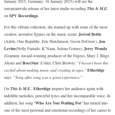
January 2015, Germany: 16 January 2015) will see the
europeanwide release of her latest studio recording
This Is M.E.
SPV Recordings
on
.
For this vibrant collection, she teamed up with some of the most
Jerrod Bettis
creative, inventive figures on the music scene:
Jon
(Adele, One Republic, Eric Hutchinson, Gavin DeGraw),
Levine
Jerry Wonda
(Nelly Furtado, K’Naan, Selena Gomez),
(Grammy Award-winning producer of the Fugees, Mary J. Blige,
RoccStar
Akon) and
(Usher, Chris Brown).
“I haven’t been this
Etheridge
excited about making music and creating in ages,”
says.
“Song after song was a great experience.”
Etheridge
On
This Is M.E.
,
inspires her audience again with
indelible melodies, powerful lyrics and her incomparable voice. In
‘Who Are You Waiting For’
addition, her song
has turned into
one of the most personal and emotional recordings of her career to