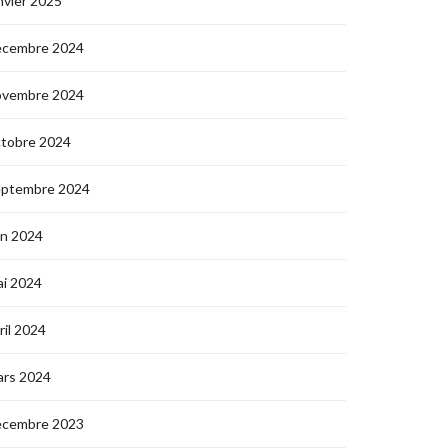
nvier 2025
écembre 2024
ovembre 2024
ctobre 2024
eptembre 2024
in 2024
i 2024
ril 2024
ars 2024
écembre 2023