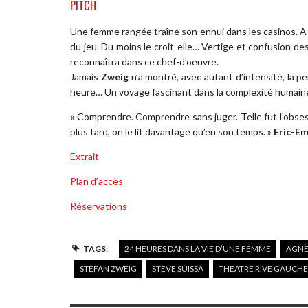
PITCH
Une femme rangée traîne son ennui dans les casinos. A
du jeu. Du moins le croit-elle… Vertige et confusion d
reconnaîtra dans ce chef-d’oeuvre.
Jamais
Zweig
n’a montré, avec autant d’intensité, la p
heure… Un voyage fascinant dans la complexité humain
« Comprendre. Comprendre sans juger. Telle fut l’obse
plus tard, on le lit davantage qu’en son temps. »
Eric-E
Extrait
Plan d’accès
Réservations
TAGS:
24 HEURES DANS LA VIE D’UNE FEMME
AGNÈ
STEFAN ZWEIG
STEVE SUISSA
THEATRE RIVE GAUCHE