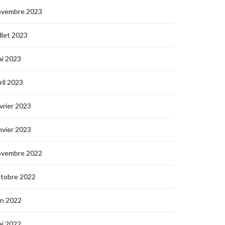
ovembre 2023
illet 2023
i 2023
ril 2023
vrier 2023
nvier 2023
ovembre 2022
ctobre 2022
in 2022
i 2022