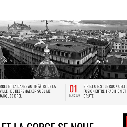
01
BREL ET LA DANSE AU THÉÂTRE DE LA
B.R.E.T.O.N.S : LE ROCK CELT
VILLE : DE KEERSMAEKER SUBLIME
FUSION ENTRE TRADITION ET
JACQUES BREL
BRUTE
MAI 2026