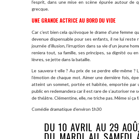
l’esprit, dans une mise en scène épurée autour de 
grecque.
UNE GRANDE ACTRICE AU BORD DU VIDE
Car c’est bien cela qu’évoque le drame d’une femme qui
devenue dispensable pour ses enfants, il ne lui reste 
journée d’illusion, l’irruption dans sa vie d’un jeune ho
reniera tout, sa famille, ses principes, sa dignité ou en
lèvres, se jette dans la bataille.
Le sauvera-t-elle ? Au prix de se perdre elle-même ? Le
l’émotion de chaque mot. Aimer une dernière fois, épe
atteint un sommet, portée et habitée, emportée par un
public en redemandera car il est rare de s’autoriser ne
de théâtre. Clémentine, elle, ne triche pas. Même si ça fa
Comédie dramatique d’environ 1h30
DU 10 AVRIL AU 29 AOÛ
DU MARDI AU SAMEDI À