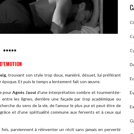
C
C
C
 *****
Cy
 D’EMOTION
D
eig
, trouvant son style trop doux, maniéré, désuet, lui préférant
Ec
 époque. Et puis le temps a lentement fait son œuvre.
ée pour
Agnès Jaoui
d’une interprétation sombre et tourmentée-
É
t entre les lignes, derrière une façade par trop académique ou
cherche du sens de la vie, de l’amour le plus pur et peut-être de
Ex
râce et d’une spiritualité commune aux fervents et à ceux qui
Ga
 fois, parviennent à réinventer un récit sans jamais en pervertir