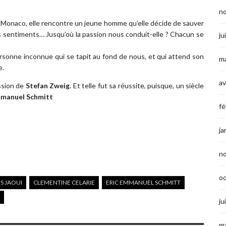
n
 Monaco, elle rencontre un jeune homme qu’elle décide de sauver
es sentiments… Jusqu’où la passion nous conduit-elle ? Chacun se
ju
ersonne inconnue qui se tapit au fond de nous, et qui attend son
ma
e.
av
ssion de
Stefan Zweig
. Et telle fut sa réussite, puisque, un siècle
mmanuel Schmitt
fé
ja
n
o
S JAOUI
CLEMENTINE CELARIE
ERIC EMMANUEL SCHMITT
ju
ma