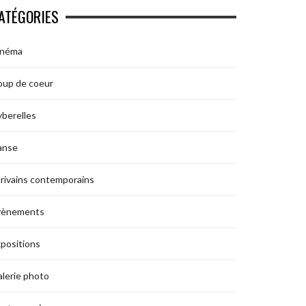
ATÉGORIES
inéma
oup de coeur
berelles
anse
rivains contemporains
vènements
positions
lerie photo