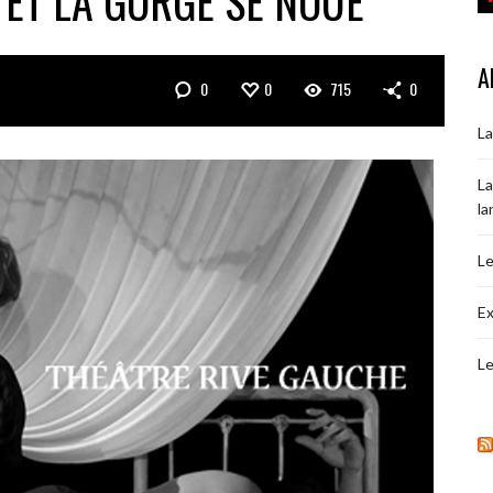
 ET LA GORGE SE NOUE
A
0
0
715
0
La
La
la
Le
Ex
Le