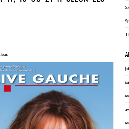
S
Sp
T
A
udeau
ju
ju
ma
av
m