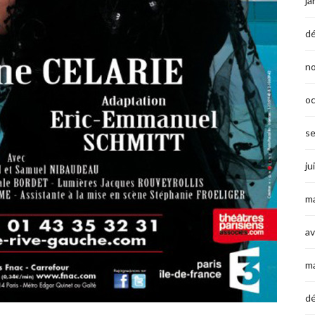
ja
d
n
o
s
ju
ma
av
m
d