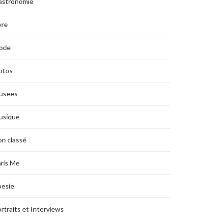
astronomie
vre
ode
otos
usees
usique
n classé
ris Me
oesie
rtraits et Interviews