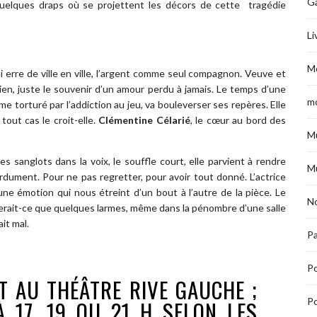
G
quelques draps où se projettent les décors de cette tragédie
Li
M
 erre de ville en ville, l’argent comme seul compagnon. Veuve et
rien, juste le souvenir d’un amour perdu à jamais. Le temps d’une
m
mme torturé par l’addiction au jeu, va bouleverser ses repères. Elle
 tout cas le croit-elle.
Clémentine Célarié
, le cœur au bord des
M
s sanglots dans la voix, le souffle court, elle parvient à rendre
M
rdument. Pour ne pas regretter, pour avoir tout donné. L’actrice
e émotion qui nous étreint d’un bout à l’autre de la pièce. Le
No
 serait-ce que quelques larmes, même dans la pénombre d’une salle
it mal.
Pa
P
T AU THÉÂTRE RIVE GAUCHE ;
 17, 19 OU 21 H SELON LES
Po