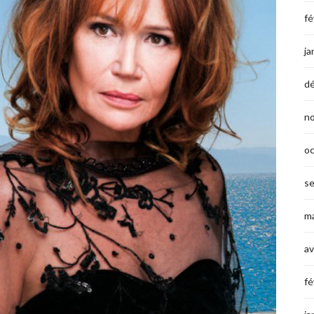
fé
ja
d
n
o
s
ma
av
fé