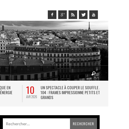
10
27
IQUE EN
UN SPECTACLE À COUPER LE SOUFFLE AU
L
 ÉNERGIE
104 : FRAMES IMPRESSIONNE PETITS ET
TH
GRANDS
AVR 2026
JUIL 2026