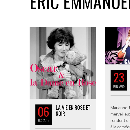
ERIC EMMANUE
23
JUIL
2015
06
LA VIE EN ROSE ET
Marianne J
NOIR
merveilleu
rendent u
OCT
2015
à la comédi