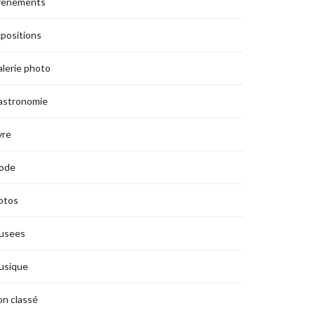
vènements
positions
lerie photo
astronomie
vre
ode
otos
usees
usique
n classé