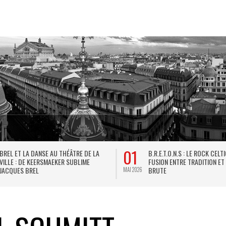
01
BREL ET LA DANSE AU THÉÂTRE DE LA
B.R.E.T.O.N.S : LE ROCK CELT
VILLE : DE KEERSMAEKER SUBLIME
FUSION ENTRE TRADITION ET
JACQUES BREL
BRUTE
MAI 2026