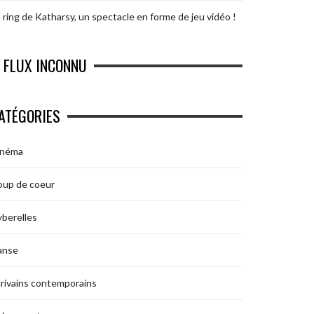
 ring de Katharsy, un spectacle en forme de jeu vidéo !
FLUX INCONNU
ATÉGORIES
inéma
oup de coeur
berelles
anse
rivains contemporains