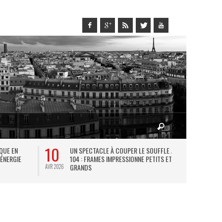
10
27
IQUE EN
UN SPECTACLE À COUPER LE SOUFFLE AU
L
 ÉNERGIE
104 : FRAMES IMPRESSIONNE PETITS ET
TH
GRANDS
AVR 2026
JUIL 2026