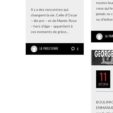
toutes leu
ceux qui l
Il y a des rencontres qui
jamais se 
changent la vie. Celle d’Oscar
ou d’imiter
– dix ans – et de Mamie-Rose
– hors d’âge – appartient à
ces moments de grâce…
LA PA
LA PARIZIENNE
0
11
OCT
2014
BOULIMIQ
EMMANUE