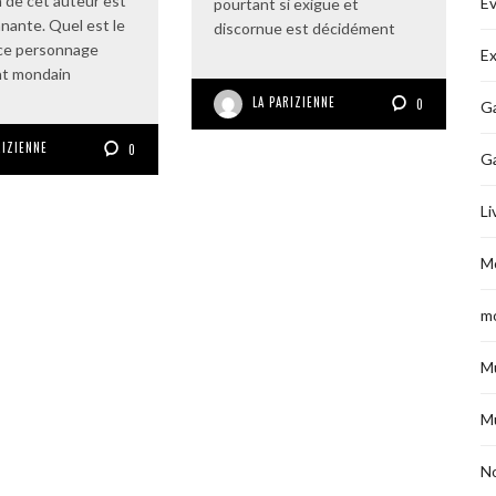
 de cet auteur est
É
pourtant si exigüe et
nante. Quel est le
discornue est décidément
 ce personnage
Ex
t mondain
LA PARIZIENNE
0
Ga
RIZIENNE
0
G
Li
M
m
M
M
No