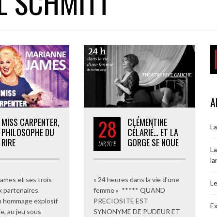
L SCHMITT
A
28
MISS CARPENTER,
CLÉMENTINE
La
PHILOSOPHE DU
CÉLARIÉ… ET LA
RIRE
GORGE SE NOUE
AVR
2015
La
la
ames et ses trois
« 24 heures dans la vie d’une
Le
x partenaires
femme » ***** QUAND
n hommage explosif
PRECIOSITE EST
Ex
e, au jeu sous
SYNONYME DE PUDEUR ET