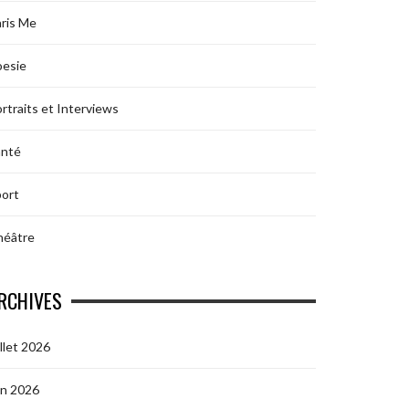
ris Me
oesie
rtraits et Interviews
anté
ort
héâtre
RCHIVES
illet 2026
in 2026