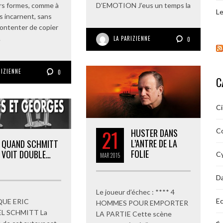
rs formes, comme à
D’EMOTION J’eus un temps la
Le
es incarnent, sans
contenter de copier
.
LA PARIZIENNE
0
RIZIENNE
0
C
C
21
HUSTER DANS
C
L’ANTRE DE LA
QUAND SCHMITT
FOLIE
VOIT DOUBLE…
Cy
MAR
2015
D
Le joueur d’échec : **** 4
Ec
UE ERIC
HOMMES POUR EMPORTER
L SCHMITT La
LA PARTIE Cette scène