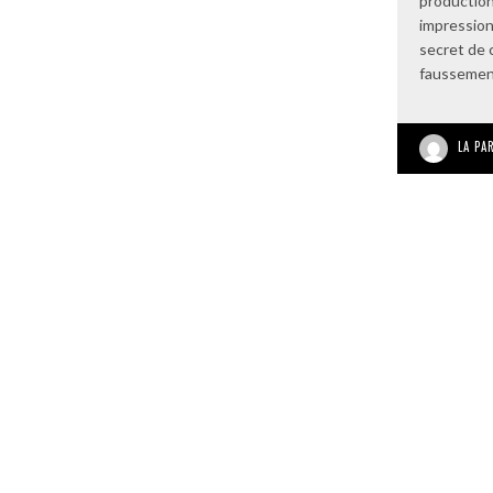
production
impression
secret de
faussemen
LA PA