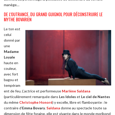
manège…
DE L’OUTRANCE, DU GRAND GUIGNOL POUR DÉCONSTRUIRE LE
MYTHE BOVARIEN
Le ton est
celui
donné par
une
Madame
Loyale
haute en
couleur,
avec fort
bagou et
tempéram
ent de feu. L’actrice et performeuse
Marlène Saldana
(particulièrement remarquée dans
Les Idoles
et
Le ciel de Nantes
du même
Christophe Honoré
) y excelle, libre et flamboyante : le
contraire d’
Emma Bovary
.
Saldana
donne au spectacle toute sa
dimension de fête foraine, elle est vivante dans le monde moribond