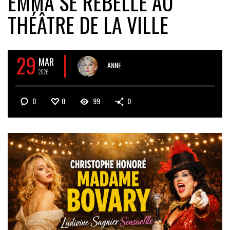
EMMA SE REBELLE AU
THÉÂTRE DE LA VILLE
29
MAR
ANNE
2026
0
0
99
0