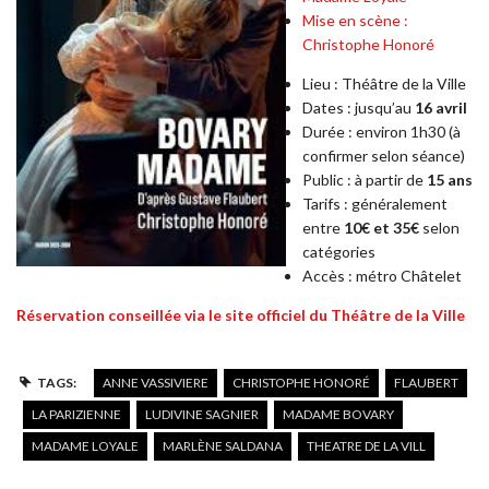
Mise en scène :
Christophe Honoré
Lieu :
Théâtre de la Ville
Dates : jusqu’au
16 avril
Durée : environ 1h30 (à
confirmer selon séance)
Public : à partir de
15 ans
Tarifs : généralement
entre
10€ et 35€
selon
catégories
Accès : métro Châtelet
Réservation conseillée via le site officiel du Théâtre de la Ville
TAGS:
ANNE VASSIVIERE
CHRISTOPHE HONORÉ
FLAUBERT
LA PARIZIENNE
LUDIVINE SAGNIER
MADAME BOVARY
MADAME LOYALE
MARLÈNE SALDANA
THEATRE DE LA VILL