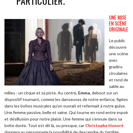
PARTICULIER.
UNE MISE
EN SCÈNE
ORIGINALE
Le public
découvre
une scène
avec
gradins
circulaires
et rond de
sable au
milieu : un cirque et sa piste. Au centre,
Emma
, debout sur un
dispositif tournant, comme les danseuses de notre enfance, figées
dans les boîtes musicales qu’on ouvrait et refermait à notre guise.
Une femme passive, belle et vaine. Qui tourne en rond entre espoir
et désillusion pour notre plaisir. Une femme qui s’ennuie dans sa
boîte dorée. Tout est dit là, ou presque, car
Christophe Honoré
donnera au personnage la possibilité de descendre du terrible