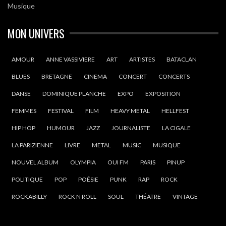
Musique
MON UNIVERS
AMOUR
ANNE VASSIVIERE
ART
ARTISTES
BATACLAN
BLUES
BRETAGNE
CINEMA
CONCERT
CONCERTS
DANSE
DOMINIQUE PLANCHE
EXPO
EXPOSITION
FEMMES
FESTIVAL
FILM
HEAVY METAL
HELLFEST
HIP HOP
HUMOUR
JAZZ
JOURNALISTE
LA CIGALE
LA PARIZIENNE
LIVRE
METAL
MUSIC
MUSIQUE
NOUVEL ALBUM
OLYMPIA
OUI FM
PARIS
PINUP
POLITIQUE
POP
POÉSIE
PUNK
RAP
ROCK
ROCKABILLY
ROCK N ROLL
SOUL
THÉATRE
VINTAGE