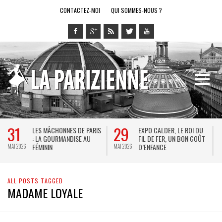
CONTACTEZ-MOI
QUI SOMMES-NOUS ?
31
29
LES MÂCHONNES DE PARIS
EXPO CALDER, LE ROI DU
: LA GOURMANDISE AU
FIL DE FER, UN BON GOÛT
FÉMININ
D’ENFANCE
MAI 2026
MAI 2026
M
ALL POSTS TAGGED
MADAME LOYALE