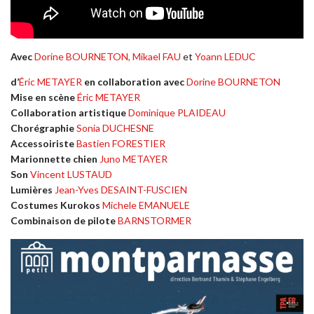
Avec
Dorine BOURNETON,
Mikael FAU
et
Yoann LEDUC
d’
Éric METAYER
en collaboration avec
Dorine BOURNETON
Mise en scène
Éric METAYER
Collaboration artistique
Dominique PLAIDEAU
Chorégraphie
Sonia DUCHESNE
Accessoiriste
Bastien FORESTIER
Marionnette chien
Juno METAYER
Son
Vincent LUSTAUD
Lumières
Jean-Yves DESAINT-FUSCIEN
Costumes Kurokos
Michele EMANUELE
Combinaison de pilote
BARNSTORMER