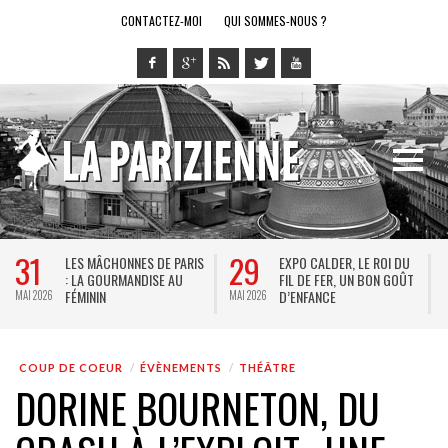
CONTACTEZ-MOI
QUI SOMMES-NOUS ?
28
14
LE RING DE KATHARSY, UN
BREL ET LA DANSE AU
SPECTACLE EN FORME DE
THÉÂTRE DE LA VILLE : DE
JEU VIDÉO !
KEERSMAEKER SUBLIME
MAI 2026
MAI 2026
JACQUES BREL
COUP DE COEUR
ÉVÈNEMENTS
THÉÂTRE
DORINE BOURNETON, DU