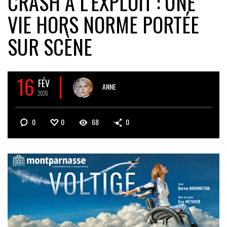
CRASH À L’EXPLOIT : UNE
VIE HORS NORME PORTÉE
SUR SCÈNE
16
FÉV
ANNE
2026
0
0
68
0