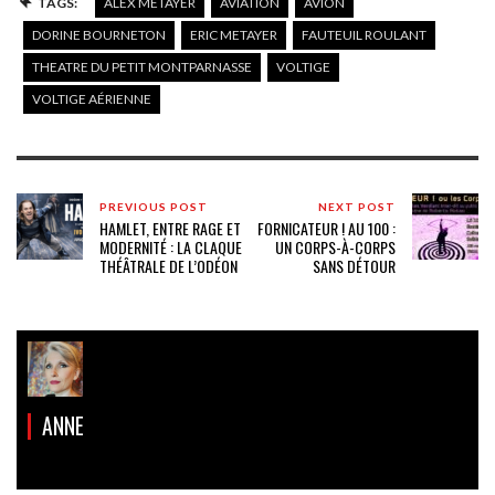
TAGS:
ALEX METAYER
AVIATION
AVION
DORINE BOURNETON
ERIC METAYER
FAUTEUIL ROULANT
THEATRE DU PETIT MONTPARNASSE
VOLTIGE
VOLTIGE AÉRIENNE
PREVIOUS POST
NEXT POST
HAMLET, ENTRE RAGE ET
FORNICATEUR ! AU 100 :
MODERNITÉ : LA CLAQUE
UN CORPS-À-CORPS
THÉÂTRALE DE L’ODÉON
SANS DÉTOUR
ANNE