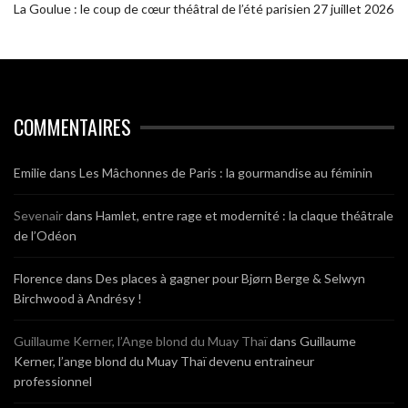
La Goulue : le coup de cœur théâtral de l’été parisien
27 juillet 2026
COMMENTAIRES
Emilie
dans
Les Mâchonnes de Paris : la gourmandise au féminin
Sevenair
dans
Hamlet, entre rage et modernité : la claque théâtrale
de l’Odéon
Florence
dans
Des places à gagner pour Bjørn Berge & Selwyn
Birchwood à Andrésy !
Guillaume Kerner, l’Ange blond du Muay Thaï
dans
Guillaume
Kerner, l’ange blond du Muay Thaï devenu entraineur
professionnel