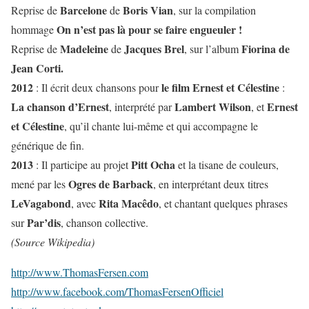
Barcelone
Boris Vian
Reprise de
de
, sur la compilation
On n’est pas là pour se faire engueuler !
hommage
Madeleine
Jacques Brel
Fiorina de
Reprise de
de
, sur l’album
Jean Corti.
2012
le film Ernest et Célestine
: Il écrit deux chansons pour
:
La chanson d’Ernest
Lambert Wilson
Ernest
, interprété par
, et
et Célestine
, qu’il chante lui-même et qui accompagne le
générique de fin.
2013
Pitt Ocha
: Il participe au projet
et la tisane de couleurs,
Ogres de Barback
mené par les
, en interprétant deux titres
LeVagabond
Rita Macêdo
, avec
, et chantant quelques phrases
Par’dis
sur
, chanson collective.
(Source Wikipedia)
http://www.ThomasFersen.com
http://www.facebook.com/ThomasFersenOfficiel