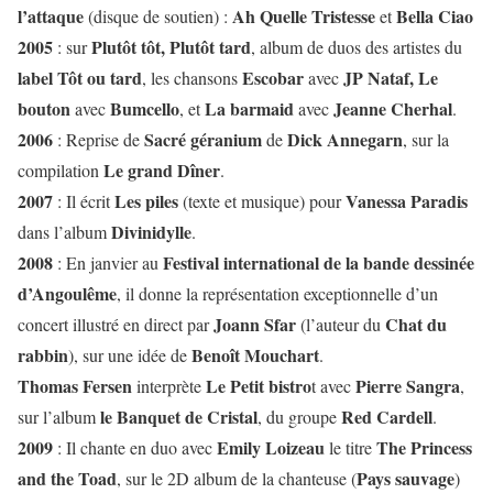
l’attaque
Ah Quelle Tristesse
Bella Ciao
(disque de soutien) :
et
2005
Plutôt tôt, Plutôt tard
: sur
, album de duos des artistes du
label Tôt ou tard
Escobar
JP Nataf,
Le
, les chansons
avec
bouton
Bumcello
La barmaid
Jeanne Cherhal
avec
, et
avec
.
2006
Sacré géranium
Dick Annegarn
: Reprise de
de
, sur la
Le grand Dîner
compilation
.
2007
Les piles
Vanessa Paradis
: Il écrit
(texte et musique) pour
Divinidylle
dans l’album
.
2008
Festival international de la bande dessinée
: En janvier au
d’Angoulême
, il donne la représentation exceptionnelle d’un
Joann Sfar
Chat du
concert illustré en direct par
(l’auteur du
rabbin
Benoît Mouchart
), sur une idée de
.
Thomas Fersen
Le Petit bistro
Pierre Sangra
interprète
t avec
,
le Banquet de Cristal
Red Cardell
sur l’album
, du groupe
.
2009
Emily Loizeau
The Princess
: Il chante en duo avec
le titre
and the Toad
Pays sauvage
, sur le 2D album de la chanteuse (
)