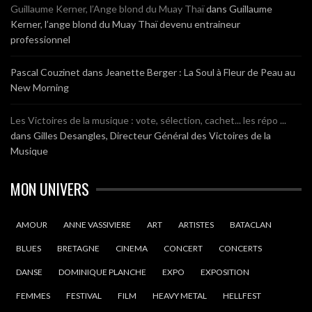
Guillaume Kerner, l’Ange blond du Muay Thaï
dans
Guillaume
Kerner, l’ange blond du Muay Thaï devenu entraineur
professionnel
Pascal Couzinet
dans
Jeanette Berger : La Soul à Fleur de Peau au
New Morning
Les Victoires de la musique : vote, sélection, cachet... les répo ...
dans
Gilles Desangles, Directeur Général des Victoires de la
Musique
MON UNIVERS
AMOUR
ANNE VASSIVIERE
ART
ARTISTES
BATACLAN
BLUES
BRETAGNE
CINEMA
CONCERT
CONCERTS
DANSE
DOMINIQUE PLANCHE
EXPO
EXPOSITION
FEMMES
FESTIVAL
FILM
HEAVY METAL
HELLFEST