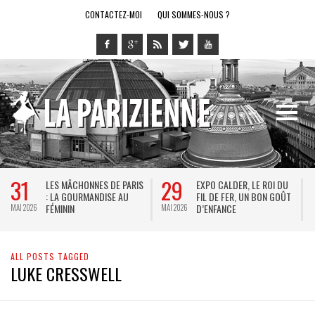
CONTACTEZ-MOI
QUI SOMMES-NOUS ?
31
29
LES MÂCHONNES DE PARIS
EXPO CALDER, LE ROI DU
: LA GOURMANDISE AU
FIL DE FER, UN BON GOÛT
FÉMININ
D’ENFANCE
MAI 2026
MAI 2026
M
ALL POSTS TAGGED
LUKE CRESSWELL