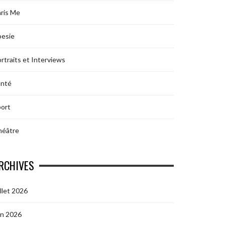
ris Me
oesie
rtraits et Interviews
anté
ort
héâtre
RCHIVES
illet 2026
in 2026