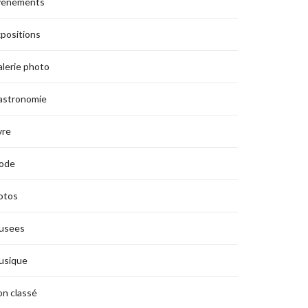
vènements
positions
lerie photo
astronomie
vre
ode
otos
usees
usique
n classé