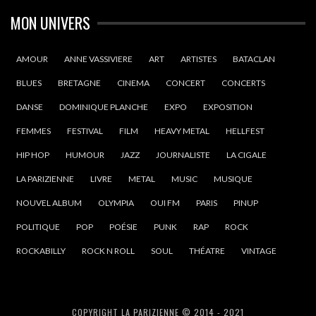
MON UNIVERS
AMOUR
ANNE VASSIVIERE
ART
ARTISTES
BATACLAN
BLUES
BRETAGNE
CINEMA
CONCERT
CONCERTS
DANSE
DOMINIQUE PLANCHE
EXPO
EXPOSITION
FEMMES
FESTIVAL
FILM
HEAVY METAL
HELLFEST
HIP HOP
HUMOUR
JAZZ
JOURNALISTE
LA CIGALE
LA PARIZIENNE
LIVRE
METAL
MUSIC
MUSIQUE
NOUVEL ALBUM
OLYMPIA
OUI FM
PARIS
PINUP
POLITIQUE
POP
POÉSIE
PUNK
RAP
ROCK
ROCKABILLY
ROCK N ROLL
SOUL
THÉATRE
VINTAGE
COPYRIGHT LA PARIZIENNE © 2014 - 2021