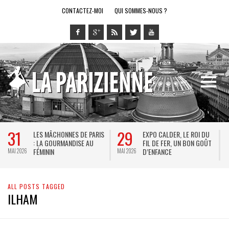
CONTACTEZ-MOI
QUI SOMMES-NOUS ?
31
29
LES MÂCHONNES DE PARIS
EXPO CALDER, LE ROI DU
: LA GOURMANDISE AU
FIL DE FER, UN BON GOÛT
FÉMININ
D’ENFANCE
MAI 2026
MAI 2026
M
ALL POSTS TAGGED
ILHAM