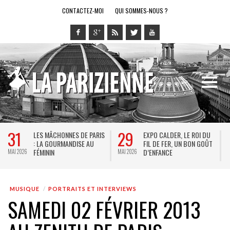
CONTACTEZ-MOI
QUI SOMMES-NOUS ?
31
29
LES MÂCHONNES DE PARIS
EXPO CALDER, LE ROI DU
: LA GOURMANDISE AU
FIL DE FER, UN BON GOÛT
FÉMININ
D’ENFANCE
MAI 2026
MAI 2026
M
MUSIQUE
PORTRAITS ET INTERVIEWS
SAMEDI 02 FÉVRIER 2013