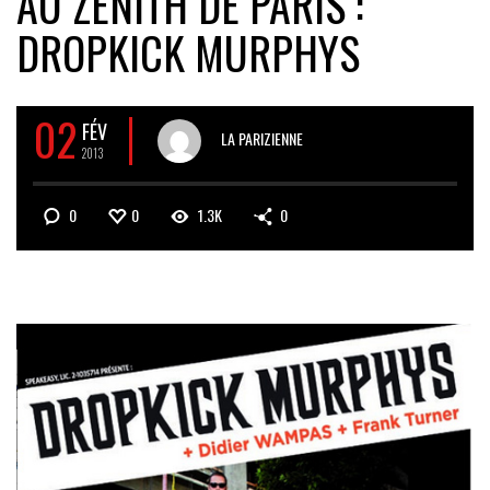
AU ZENITH DE PARIS :
DROPKICK MURPHYS
02
FÉV
LA PARIZIENNE
2013
0
0
1.3K
0