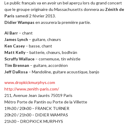
Le public français va en avoir un bel aperçu lors du grand concert
que le groupe originaire du Massachusetts donnera au
Zénith de
Paris
samedi 2 février 2013.
Didier Wampas
en assurera la première partie.
Al Barr
– chant
James Lynch
– guitare, chœurs
Ken Casey
– basse, chant
Matt Kelly
– batterie, chœurs, bodhrán
Scruffy Wallace
– cornemuse, tin whistle
Tim Brennan
– guitare, accordéon
Jeff DaRosa
– Mandoline, guitare acoustique, banjo
www.dropkickmurphys.com
http://www.zenith-paris.com/
211, Avenue Jean Jaurés 75019 Paris
Métro Porte de Pantin ou Porte de la Villette
19h30 / 20h00 – FRANCK TURNER
20h20 / 21h00 – DIDIER WAMPAS
21h30 – DROPKICK MURPHYS