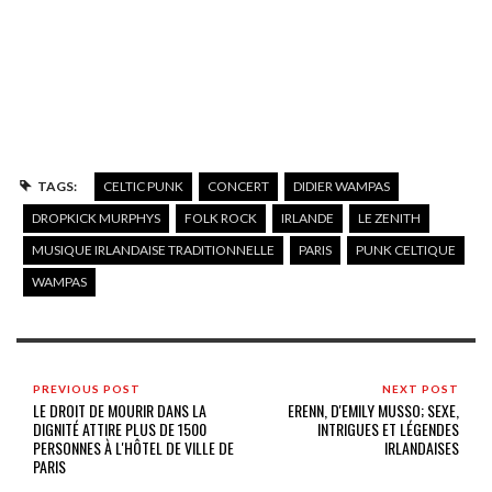
TAGS:
CELTIC PUNK
CONCERT
DIDIER WAMPAS
DROPKICK MURPHYS
FOLK ROCK
IRLANDE
LE ZENITH
MUSIQUE IRLANDAISE TRADITIONNELLE
PARIS
PUNK CELTIQUE
WAMPAS
PREVIOUS POST
NEXT POST
LE DROIT DE MOURIR DANS LA
ERENN, D'EMILY MUSSO; SEXE,
DIGNITÉ ATTIRE PLUS DE 1500
INTRIGUES ET LÉGENDES
PERSONNES À L'HÔTEL DE VILLE DE
IRLANDAISES
PARIS