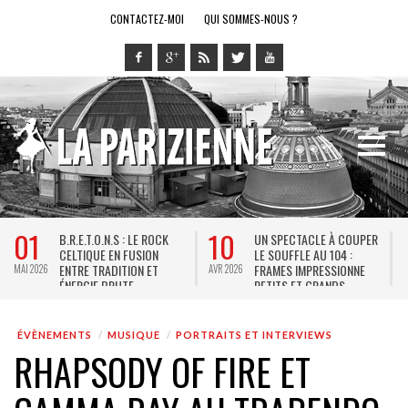
CONTACTEZ-MOI
QUI SOMMES-NOUS ?
27
10
LA GOULUE : LE COUP DE
LA VERSION INTERDITE DU
CŒUR THÉÂTRAL DE L’ÉTÉ
TARTUFFE DE MOLIÈRE,
PARISIEN
PLAISIR DE LA LANGUE ET
JUIL 2026
JUIN 2026
M
DE L’ESPRIT
ÉVÈNEMENTS
MUSIQUE
PORTRAITS ET INTERVIEWS
RHAPSODY OF FIRE ET