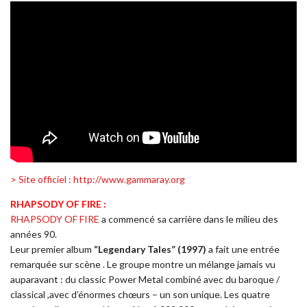
> Site officiel : http://www.gammaray.org
RHAPSODY OF FIRE :
RHAPSODY OF FIRE
a commencé sa carrière dans le milieu des
années 90.
Leur premier album
“Legendary Tales” (1997)
a fait une entrée
remarquée sur scène . Le groupe montre un mélange jamais vu
auparavant : du classic Power Metal combiné avec du baroque /
classical ,avec d’énormes chœurs – un son unique. Les quatre