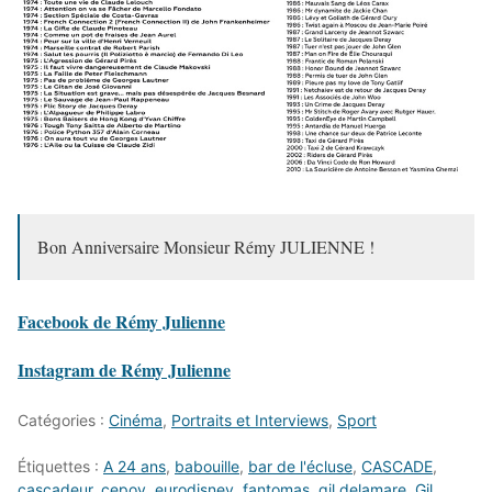
Bon Anniversaire Monsieur Rémy JULIENNE !
Facebook de Rémy Julienne
Instagram de Rémy Julienne
Catégories :
Cinéma
,
Portraits et Interviews
,
Sport
Étiquettes :
A 24 ans
,
babouille
,
bar de l'écluse
,
CASCADE
,
cascadeur
,
cepoy
,
eurodisney
,
fantomas
,
gil delamare
,
Gil