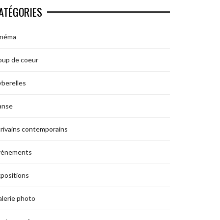
ATÉGORIES
inéma
oup de coeur
berelles
anse
rivains contemporains
vènements
positions
lerie photo