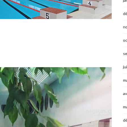
ja
d
n
o
s
ju
ma
av
m
d