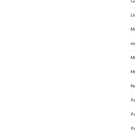
G
Li
M
m
M
M
No
Pa
P
Po