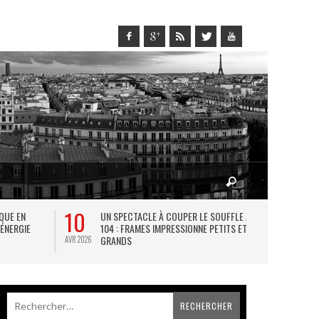
10
27
IQUE EN
UN SPECTACLE À COUPER LE SOUFFLE AU
L
 ÉNERGIE
104 : FRAMES IMPRESSIONNE PETITS ET
TH
GRANDS
AVR 2026
JUIL 2026