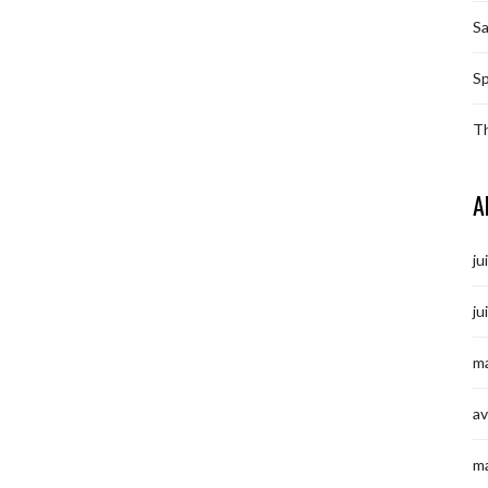
S
Sp
T
A
ju
ju
ma
av
m