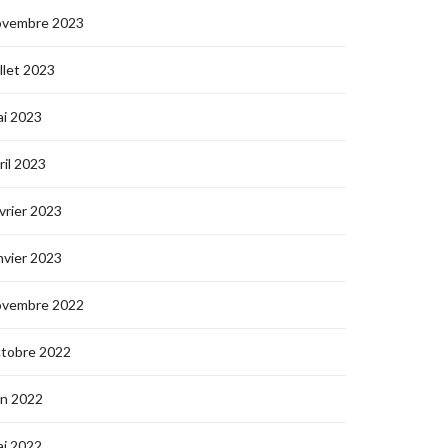
ovembre 2023
illet 2023
i 2023
ril 2023
vrier 2023
nvier 2023
ovembre 2022
ctobre 2022
in 2022
i 2022