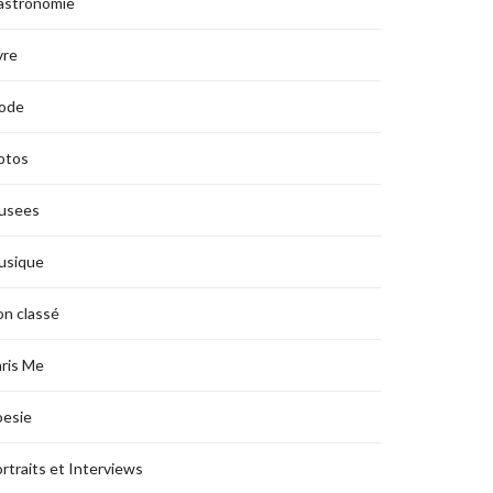
astronomie
vre
ode
otos
usees
usique
n classé
ris Me
oesie
rtraits et Interviews