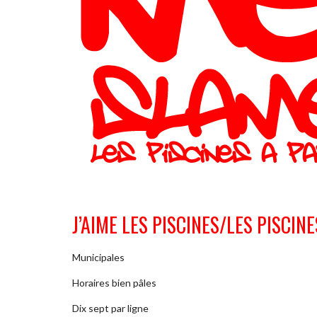
J’AIME LES PISCINES/LES PISCINE
Municipales
Horaires bien pâles
Dix sept par ligne