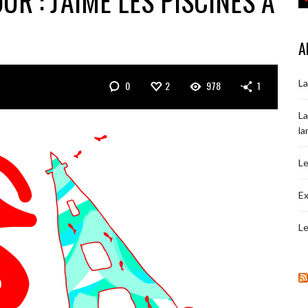
R : J’AIME LES PISCINES À
A
La
0
2
978
1
La
la
Le
Ex
Le