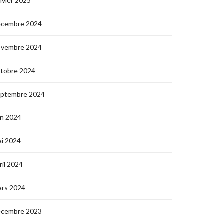
nvier 2025
écembre 2024
ovembre 2024
ctobre 2024
eptembre 2024
in 2024
i 2024
ril 2024
ars 2024
écembre 2023