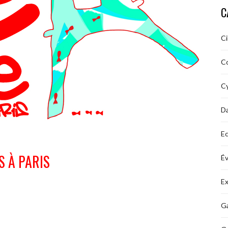
C
C
C
Cy
D
Ec
S À PARIS
É
Ex
Ga