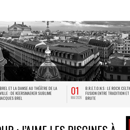
01
BREL ET LA DANSE AU THÉÂTRE DE LA
B.R.E.T.O.N.S : LE ROCK CELT
VILLE : DE KEERSMAEKER SUBLIME
FUSION ENTRE TRADITION ET
JACQUES BREL
BRUTE
MAI 2026