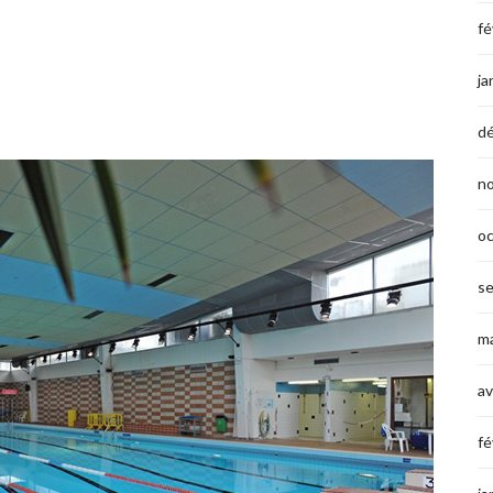
fé
ja
d
n
o
s
ma
av
fé