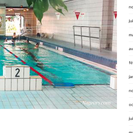
n
ju
ma
av
fé
ja
n
o
ju
ma