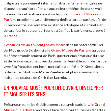
malgré un rayonnement international, la parfumerie française ne
disposait jusqu’alors . Paris, d’aucun lieu emblématique à sa vraie
mesure. De cette absence est né le projet du
Grand Musée du
Parfum
, premier mus.e entièrement dédié à l’art du parfum, afin de
lui reconnaître une véritable existence artistique et culturelle et
de valoriser le secteur porteur et créatif de la parfumerie, propre à
la France.
C’est au 73 rue du Faubourg Saint Honoré
dans un hôtel particulier
de 1400 m. qu’a élu domicile
le Grand Musée du Parfum
, au coeur
du 8ème arrondissement de Paris, quartier emblématique du luxe
et de l’élégance, et haut lieu du tourisme. Véritable écrin de l’art de
vivre à la française, cet hôtel particulier a abrité au XIXè
me
siècle,
la demeure d’
Antoine-Marie Roederer
et plus récemment la
maison de couture de
Christian Lacroix
.
UN NOUVEAU MUSÉE POUR DÉCOUVRIR, DÉVELOPPER
ET AIGUISER LES SENS
Précurseur parmi les établissements culturels parisiens,
le Grand
Musée du Parfum
a vocation à faire découvrir toutes les facettes