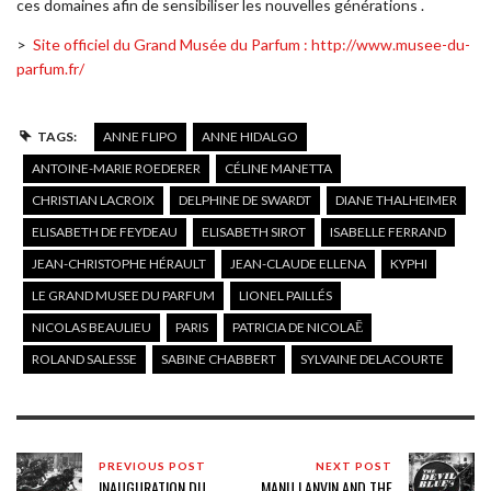
ces domaines afin de sensibiliser les nouvelles générations .
>
Site officiel du Grand Musée du Parfum : http://www.musee-du-
parfum.fr/
TAGS:
ANNE FLIPO
ANNE HIDALGO
ANTOINE-MARIE ROEDERER
CÉLINE MANETTA
CHRISTIAN LACROIX
DELPHINE DE SWARDT
DIANE THALHEIMER
ELISABETH DE FEYDEAU
ELISABETH SIROT
ISABELLE FERRAND
JEAN-CHRISTOPHE HÉRAULT
JEAN-CLAUDE ELLENA
KYPHI
LE GRAND MUSEE DU PARFUM
LIONEL PAILLÉS
NICOLAS BEAULIEU
PARIS
PATRICIA DE NICOLAĒ
ROLAND SALESSE
SABINE CHABBERT
SYLVAINE DELACOURTE
PREVIOUS POST
NEXT POST
INAUGURATION DU
MANU LANVIN AND THE