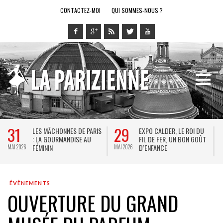
CONTACTEZ-MOI
QUI SOMMES-NOUS ?
29
28
NES DE PARIS
EXPO CALDER, LE ROI DU
LE RING DE KAT
ANDISE AU
FIL DE FER, UN BON GOÛT
SPECTACLE EN 
D’ENFANCE
JEU VIDÉO !
MAI 2026
MAI 2026
ÉVÈNEMENTS
OUVERTURE DU GRAND