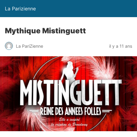
La Parizienne
Mythique Mistinguett
La PariZienne
il y a 11 ans