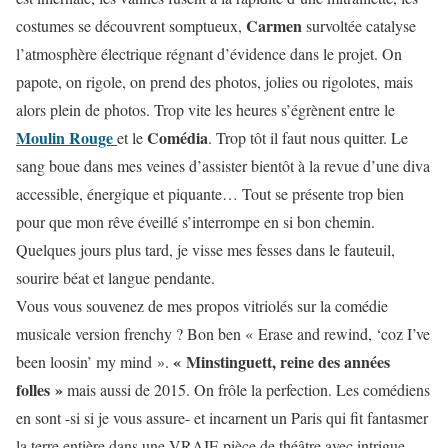
Carmen
costumes se découvrent somptueux,
survoltée catalyse
l’atmosphère électrique régnant d’évidence dans le projet. On
papote, on rigole, on prend des photos, jolies ou rigolotes, mais
alors plein de photos. Trop vite les heures s’égrènent entre le
Moulin Rouge
Comédia
et le
. Trop tôt il faut nous quitter. Le
sang boue dans mes veines d’assister bientôt à la revue d’une diva
accessible, énergique et piquante… Tout se présente trop bien
pour que mon rêve éveillé s’interrompe en si bon chemin.
Quelques jours plus tard, je visse mes fesses dans le fauteuil,
sourire béat et langue pendante.
Vous vous souvenez de mes propos vitriolés sur la comédie
musicale version frenchy ? Bon ben « Erase and rewind, ‘coz I’ve
« Minstinguett, reine des années
been loosin’ my mind ».
folles »
mais aussi de 2015. On frôle la perfection. Les comédiens
en sont -si si je vous assure- et incarnent un Paris qui fit fantasmer
la terre entière dans une VRAIE pièce de théâtre avec intrigue,