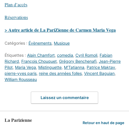
Plan d’accès
Réservations
> Autre article de La PariZienne de Carmen Maria Vega
Catégories :
Évènements
,
Musique
Étiquettes :
Alain Chamfort
,
comedia
,
Cyril Romoli
,
Fabian
Richard
,
François Chouquet
,
Grégory Benchenafi
,
Jean-Pierre
Pilot
,
Maria Vega
,
Mistinguette
,
M’Tatianna
,
Patrice Maktav
,
pierre-yves paris
,
reine des années folles
,
Vincent Baguian
,
William Rousseau
Laissez un commentaire
La Parizienne
Retour en haut de page