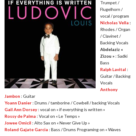
Trumpet /
Flugelhorn /
vocal / program
Nicholas Vella
:
Rhodes / Organ
/ Clavinet /
Backing Vocals
Abdelaziz «
Zizou »
: Sadki
Bass
Ralph Lavital
:
Guitar / Backing
Vocals
Anthony
Jambon
: Guitar
Yoann Danier
: Drums / tamborine / Cowbell / backing Vocals
Gail Ann Dorsey
: vocal on « if everything is written »
Rossy de Palma
: Vocal on « Le Temps »
Jowee Omicil
: Alto Sax on « Never Give Up »
Roland Gajate Garcia
: Bass / Drums Programing on « Waves