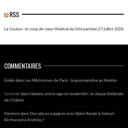
RSS
La Goulue : le coup de cœur théâtral de l’été parisien
27 juillet 2026
COMMENTAIRES
Emilie
dans
Les Mâchonnes de Paris : la gourmandise au féminin
Sevenair
dans
Hamlet, entre rage et modernité : la claque théâtrale
de l’Odéon
Florence
dans
Des places à gagner pour Bjørn Berge & Selwyn
Birchwood à Andrésy !