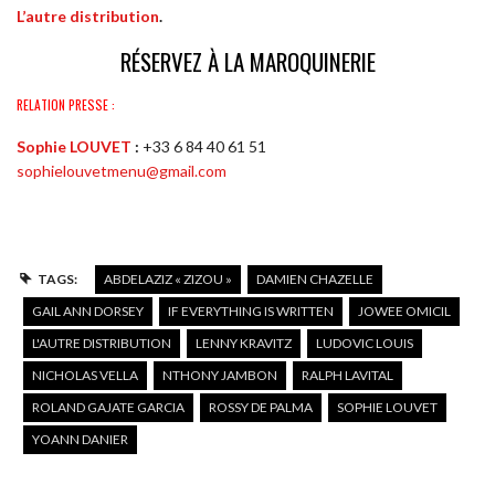
L’autre distribution
.
RÉSERVEZ À LA MAROQUINERIE
RELATION PRESSE :
Sophie LOUVET
:
+33 6 84 40 61 51
sophielouvetmenu@gmail.com
TAGS:
ABDELAZIZ « ZIZOU »
DAMIEN CHAZELLE
GAIL ANN DORSEY
IF EVERYTHING IS WRITTEN
JOWEE OMICIL
L'AUTRE DISTRIBUTION
LENNY KRAVITZ
LUDOVIC LOUIS
NICHOLAS VELLA
NTHONY JAMBON
RALPH LAVITAL
ROLAND GAJATE GARCIA
ROSSY DE PALMA
SOPHIE LOUVET
YOANN DANIER