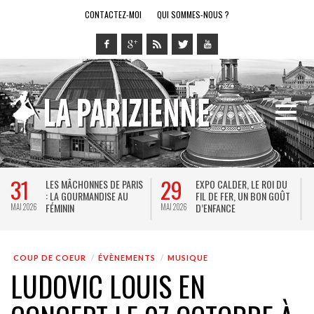
CONTACTEZ-MOI
QUI SOMMES-NOUS ?
29
28
1
EXPO CALDER, LE ROI DU
LE RING DE KATHARSY, UN
FIL DE FER, UN BON GOÛT
SPECTACLE EN FORME DE
D’ENFANCE
JEU VIDÉO !
MAI 2026
MAI 2026
MAI
COUP DE COEUR
ÉVÈNEMENTS
MUSIQUE
LUDOVIC LOUIS EN